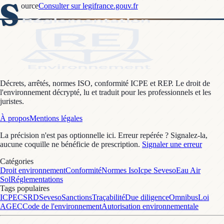
S
ource
Consulter sur legifrance.gouv.fr
Décrets, arrêtés, normes ISO, conformité ICPE et REP. Le droit de
l'environnement décrypté, lu et traduit pour les professionnels et les
juristes.
À propos
Mentions légales
La précision n'est pas optionnelle ici. Erreur repérée ? Signalez-la,
aucune coquille ne bénéficie de prescription.
Signaler une erreur
Catégories
Droit environnement
Conformité
Normes Iso
Icpe Seveso
Eau Air
Sol
Réglementations
Tags populaires
ICPE
CSRD
Seveso
Sanctions
Traçabilité
Due diligence
Omnibus
Loi
AGEC
Code de l'environnement
Autorisation environnementale