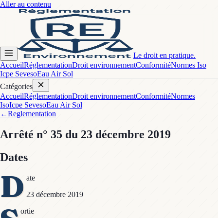
Aller au contenu
Le droit en pratique.
Accueil
Réglementation
Droit environnement
Conformité
Normes Iso
Icpe Seveso
Eau Air Sol
Catégories
Accueil
Réglementation
Droit environnement
Conformité
Normes
Iso
Icpe Seveso
Eau Air Sol
←
Reglementation
Arrêté
n° 35
du 23 décembre 2019
Dates
D
ate
23 décembre 2019
ortie