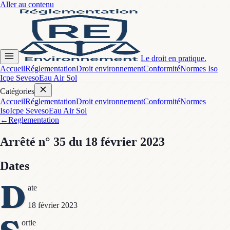
Aller au contenu
Le droit en pratique.
Accueil
Réglementation
Droit environnement
Conformité
Normes Iso
Icpe Seveso
Eau Air Sol
Catégories
Accueil
Réglementation
Droit environnement
Conformité
Normes
Iso
Icpe Seveso
Eau Air Sol
←
Reglementation
Arrêté
n° 35
du 18 février 2023
Dates
D
ate
18 février 2023
ortie