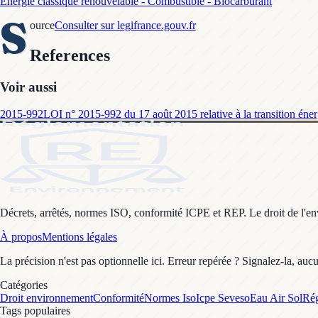
Energie classique renouvelable - Combustible - Biocarburant
S
ource
Consulter sur legifrance.gouv.fr
References
Voir aussi
2015-992
LOI n° 2015-992 du 17 août 2015 relative à la transition éner
Décrets, arrêtés, normes ISO, conformité ICPE et REP. Le droit de l'envi
À propos
Mentions légales
La précision n'est pas optionnelle ici. Erreur repérée ? Signalez-la, auc
Catégories
Droit environnement
Conformité
Normes Iso
Icpe Seveso
Eau Air Sol
Rég
Tags populaires