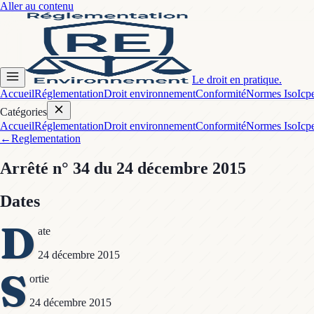
Aller au contenu
Le droit en pratique.
Accueil
Réglementation
Droit environnement
Conformité
Normes Iso
Icp
Catégories
Accueil
Réglementation
Droit environnement
Conformité
Normes Iso
Icp
←
Reglementation
Arrêté
n° 34
du 24 décembre 2015
Dates
D
ate
24 décembre 2015
S
ortie
24 décembre 2015