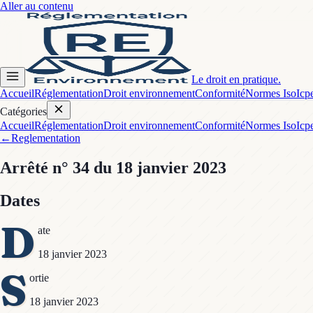
Aller au contenu
Le droit en pratique.
Accueil
Réglementation
Droit environnement
Conformité
Normes Iso
Icp
Catégories
Accueil
Réglementation
Droit environnement
Conformité
Normes Iso
Icp
←
Reglementation
Arrêté
n° 34
du 18 janvier 2023
Dates
D
ate
18 janvier 2023
S
ortie
18 janvier 2023