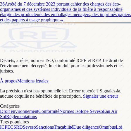
36
Arrêté du 7 décembre 2023 portant cahier des charges des éco-
organismes et des systèmes individuels de la filière à responsabilité
élargie des producteurs des emballages ménagers, des imprimés papiers
et des papiers à usage graphique
→
Décrets, arrêtés, normes ISO, conformité ICPE et REP. Le droit de
l'environnement décrypté, lu et traduit pour les professionnels et les
juristes.
À propos
Mentions légales
La précision n'est pas optionnelle ici. Erreur repérée ? Signalez-la,
aucune coquille ne bénéficie de prescription.
Signaler une erreur
Catégories
Droit environnement
Conformité
Normes Iso
Icpe Seveso
Eau Air
Sol
Réglementations
Tags populaires
ICPE
CSRD
Seveso
Sanctions
Traçabilité
Due diligence
Omnibus
Loi