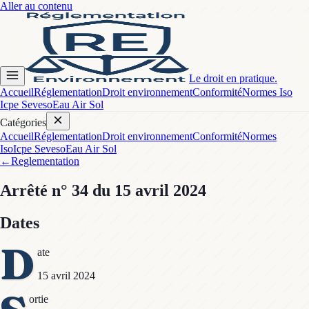
Aller au contenu
Le droit en pratique.
Accueil
Réglementation
Droit environnement
Conformité
Normes Iso
Icpe Seveso
Eau Air Sol
Catégories
Accueil
Réglementation
Droit environnement
Conformité
Normes
Iso
Icpe Seveso
Eau Air Sol
←
Reglementation
Arrêté
n° 34
du 15 avril 2024
Dates
D
ate
15 avril 2024
ortie