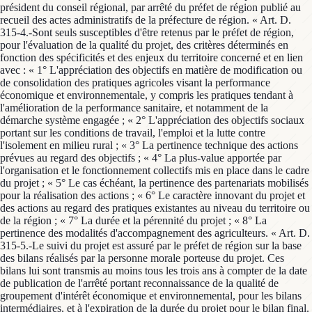
président du conseil régional, par arrêté du préfet de région publié au
recueil des actes administratifs de la préfecture de région. « Art. D.
315-4.-Sont seuls susceptibles d'être retenus par le préfet de région,
pour l'évaluation de la qualité du projet, des critères déterminés en
fonction des spécificités et des enjeux du territoire concerné et en lien
avec : « 1° L'appréciation des objectifs en matière de modification ou
de consolidation des pratiques agricoles visant la performance
économique et environnementale, y compris les pratiques tendant à
l'amélioration de la performance sanitaire, et notamment de la
démarche système engagée ; « 2° L'appréciation des objectifs sociaux
portant sur les conditions de travail, l'emploi et la lutte contre
l'isolement en milieu rural ; « 3° La pertinence technique des actions
prévues au regard des objectifs ; « 4° La plus-value apportée par
l'organisation et le fonctionnement collectifs mis en place dans le cadre
du projet ; « 5° Le cas échéant, la pertinence des partenariats mobilisés
pour la réalisation des actions ; « 6° Le caractère innovant du projet et
des actions au regard des pratiques existantes au niveau du territoire ou
de la région ; « 7° La durée et la pérennité du projet ; « 8° La
pertinence des modalités d'accompagnement des agriculteurs. « Art. D.
315-5.-Le suivi du projet est assuré par le préfet de région sur la base
des bilans réalisés par la personne morale porteuse du projet. Ces
bilans lui sont transmis au moins tous les trois ans à compter de la date
de publication de l'arrêté portant reconnaissance de la qualité de
groupement d'intérêt économique et environnemental, pour les bilans
intermédiaires, et à l'expiration de la durée du projet pour le bilan final.