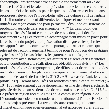
économique, environnementale et sociale conformément au 2° de
l'article L. 315-2, et le calendrier prévisionnel de leur mise en œuvre ;
le projet précise les raisons pour lesquelles la démarche et les actions
proposées relèvent de l'agroécologie telle que définie au II de l'article
L. 1 ; il montre comment différentes techniques et méthodes sont
utilisées de façon combinée pour permettre l'évolution du système de
production agricole dans son ensemble ; « 7° La description des
moyens affectés à la mise en œuvre de ces actions, qui détaille
notamment : « a) Les mesures d'accompagnement mises en place pour
la réalisation du projet ; leur présentation distingue celles qui relèvent
de l'appui à l'action collective et au pilotage du projet et celles qui
relèvent de l'accompagnement technique pour l'évolution des pratiques
agricoles ; « b) Le cas échéant, les partenariats noués par le
groupement avec, notamment, les acteurs des filières et des territoires,
et leur contribution à la réalisation des objectifs poursuivis ; « 8° Les
modalités prévues de regroupement, de diffusion et de réutilisation des
résultats obtenus sur les plans économique, environnemental et social
mentionnées au 4° de l'article L. 315-2 ; « 9° Le cas échéant, les aides
publiques qui seront mobilisées ou sollicitées dans le cadre du projet ; «
10° Tout autre élément que le groupement estime de nature à éclairer la
prise de décision sur sa demande de reconnaissance. « Art. D. 315-3.-
Le préfet de région recueille l'avis de la commission régionale de
l'économie agricole et du monde rural mentionnée à l'article R. 313-45
sur les projets présentés. La reconnaissance comme groupement
d'intérêt économique et environnemental est accordée, après avis du