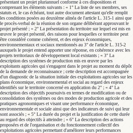
présentant un projet pluriannuel conforme à ces dispositions et
comprenant les éléments suivants : « 1° La liste de ses membres, ses
statuts et, le cas échéant, tout autre document attestant qu'elle remplit
les conditions posées au deuxième alinéa de l'article L. 315-1 ainsi que
le procès-verbal de la réunion de son organe délibérant approuvant le
projet présenté ; « 2° La présentation du territoire sur lequel est mis en
œuvre le projet présenté, des raisons pour lesquelles ce territoire peut
être considéré comme cohérent, et des enjeux économiques,
environnementaux et sociaux mentionnés au 3° de l'article L. 315-2
auxquels le projet entend apporter une réponse, en cohérence avec les
projets territoriaux de développement local existants ; « 3° La
description des systèmes de production mis en œuvre par les
exploitants agricoles qui s'engagent dans le projet au moment du dépôt
de la demande de reconnaissance ; cette description est accompagnée
d'un diagnostic de la situation initiale des exploitations agricoles sur les
plans économique, environnemental et social au regard des enjeux
identifiés sur le territoire concerné en application du 2° ; « 4° La
description des objectifs poursuivis en termes de modification ou de
consolidation des systèmes ou des modes de production agricole et des
pratiques agronomiques et visant une performance économique,
environnementale et sociale ainsi que des indicateurs de suivi qui leur
sont associés ; « 5° La durée du projet et la justification de cette durée
au regard des objectifs à atteindre ; « 6° La description des actions
proposées et de l'organisation et du fonctionnement collectif des
exploitations agricoles permettant d'améliorer leurs performances