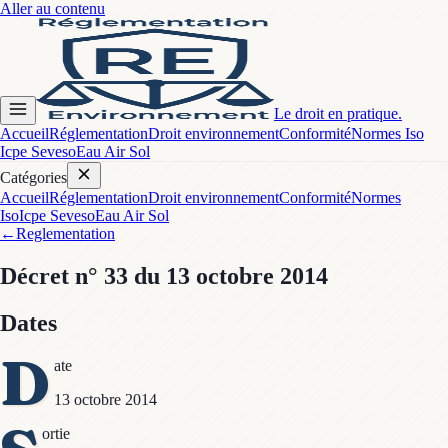
Aller au contenu
Le droit en pratique.
Accueil
Réglementation
Droit environnement
Conformité
Normes Iso
Icpe Seveso
Eau Air Sol
Catégories
Accueil
Réglementation
Droit environnement
Conformité
Normes
Iso
Icpe Seveso
Eau Air Sol
←
Reglementation
Décret
n° 33
du 13 octobre 2014
Dates
D
ate
13 octobre 2014
ortie