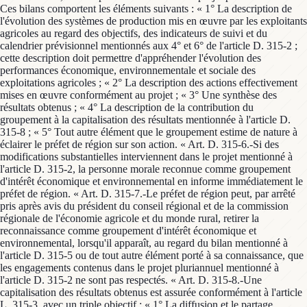
Ces bilans comportent les éléments suivants : « 1° La description de
l'évolution des systèmes de production mis en œuvre par les exploitants
agricoles au regard des objectifs, des indicateurs de suivi et du
calendrier prévisionnel mentionnés aux 4° et 6° de l'article D. 315-2 ;
cette description doit permettre d'appréhender l'évolution des
performances économique, environnementale et sociale des
exploitations agricoles ; « 2° La description des actions effectivement
mises en œuvre conformément au projet ; « 3° Une synthèse des
résultats obtenus ; « 4° La description de la contribution du
groupement à la capitalisation des résultats mentionnée à l'article D.
315-8 ; « 5° Tout autre élément que le groupement estime de nature à
éclairer le préfet de région sur son action. « Art. D. 315-6.-Si des
modifications substantielles interviennent dans le projet mentionné à
l'article D. 315-2, la personne morale reconnue comme groupement
d'intérêt économique et environnemental en informe immédiatement le
préfet de région. « Art. D. 315-7.-Le préfet de région peut, par arrêté
pris après avis du président du conseil régional et de la commission
régionale de l'économie agricole et du monde rural, retirer la
reconnaissance comme groupement d'intérêt économique et
environnemental, lorsqu'il apparaît, au regard du bilan mentionné à
l'article D. 315-5 ou de tout autre élément porté à sa connaissance, que
les engagements contenus dans le projet pluriannuel mentionné à
l'article D. 315-2 ne sont pas respectés. « Art. D. 315-8.-Une
capitalisation des résultats obtenus est assurée conformément à l'article
L. 315-3, avec un triple objectif : « 1° La diffusion et le partage