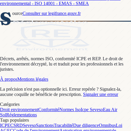
environnemental - ISO 14001 - EMAS - SMEA
S
ource
Consulter sur legifrance.gouv.fr
Décrets, arrêtés, normes ISO, conformité ICPE et REP. Le droit de
l'environnement décrypté, lu et traduit pour les professionnels et les
juristes.
À propos
Mentions légales
La précision n'est pas optionnelle ici. Erreur repérée ? Signalez-la,
aucune coquille ne bénéficie de prescription.
Signaler une erreur
Catégories
Droit environnement
Conformité
Normes Iso
Icpe Seveso
Eau Air
Sol
Réglementations
Tags populaires
ICPE
CSRD
Seveso
Sanctions
Traçabilité
Due diligence
Omnibus
Loi
AGEC
Code de l'environnement
Autorisation environnementale