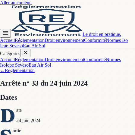
Aller au contenu
Le droit en pratique.
Accueil
Réglementation
Droit environnement
Conformité
Normes Iso
Icpe Seveso
Eau Air Sol
Catégories
Accueil
Réglementation
Droit environnement
Conformité
Normes
Iso
Icpe Seveso
Eau Air Sol
←
Reglementation
Arrêté
n° 33
du 24 juin 2024
Dates
D
ate
24 juin 2024
ortie