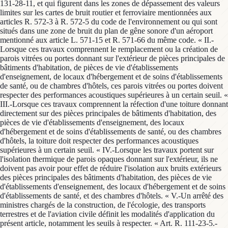
131-28-11, et qui figurent dans les zones de dépassement des valeurs
limites sur les cartes de bruit routier et ferroviaire mentionnées aux
articles R. 572-3 à R. 572-5 du code de l'environnement ou qui sont
situés dans une zone de bruit du plan de gêne sonore d'un aéroport
mentionné aux article L. 571-15 et R. 571-66 du même code. « II.-
Lorsque ces travaux comprennent le remplacement ou la création de
parois vitrées ou portes donnant sur l'extérieur de pièces principales de
bâtiments d'habitation, de pièces de vie d'établissements
d'enseignement, de locaux d'hébergement et de soins d'établissements
de santé, ou de chambres d'hôtels, ces parois vitrées ou portes doivent
respecter des performances acoustiques supérieures à un certain seuil. «
III.-Lorsque ces travaux comprennent la réfection d'une toiture donnant
directement sur des pièces principales de bâtiments d'habitation, des
pièces de vie d'établissements d'enseignement, des locaux
d'hébergement et de soins d'établissements de santé, ou des chambres
d'hôtels, la toiture doit respecter des performances acoustiques
supérieures à un certain seuil. « IV.-Lorsque les travaux portent sur
l'isolation thermique de parois opaques donnant sur l'extérieur, ils ne
doivent pas avoir pour effet de réduire l'isolation aux bruits extérieurs
des pièces principales des bâtiments d'habitation, des pièces de vie
d'établissements d'enseignement, des locaux d'hébergement et de soins
d'établissements de santé, et des chambres d'hôtels. « V.-Un arrêté des
ministres chargés de la construction, de l'écologie, des transports
terrestres et de l'aviation civile définit les modalités d'application du
présent article, notamment les seuils à respecter. « Art. R. 111-23-5.-