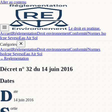
Aller au contenu
Le droit en pratique.
Accueil
Réglementation
Droit environnement
Conformité
Normes Iso
Icpe Seveso
Eau Air Sol
Catégories
Accueil
Réglementation
Droit environnement
Conformité
Normes
Iso
Icpe Seveso
Eau Air Sol
←
Reglementation
Décret
n° 32
du 14 juin 2016
Dates
D
ate
14 juin 2016
ortie