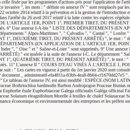
celle fixée par les programmes d'actions pris pour l'application de l'art
invasive ", les mots : " définie en annexe IV " sont remplacés par les m
ctobre 2014 relatif à la prévention et à la gestion de l'introduction e
s l'arrêté du 26 avril 2017 relatif à la lutte contre les espèces végétal
'ARTICLE 1ER, POINT 1°, PREMIER TIRET, DU PRÉSENT ARRÊTÉ) 
sont supprimés. 6° Une annexe I-A-bis " LISTE DES DÉPARTEMENT
artements " Alpes-Maritimes ", " Calvados ", " Cantal ", " Lozère " 
UXIÈME TIRET, DU PRÉSENT ARRÊTÉ) ", le mot : " deuxième " es
TE DES DÉPARTEMENTS (EN APPLICATION DE L'ARTICLE 1ER, POIN
ements " Indre ", " Oise " et " Saône-et-Loire " sont supprimés. 9
est insérée à la suite de l'annexe I-C. Le département " Saône-e
ATRIÈME TIRET, DU PRÉSENT ARRÊTÉ) ", le mot : " quatrième " 
 sont ajoutés. 11° L'annexe II " COURS D'EAU VISÉS À L'ARTICLE 
suit : " Les cartes en vigueur à partir du 1er janvier 2020 sont consultab
ite/ bo-agri/ document _ administratif-efa4811a-83bb-4ea8-8b64-cf167
e tableau de l'annexe IV, est ainsi modifié : ESPÈCE (NOM L
eraceae Bothriochloa bardinodis Barbon Andropogon Poaceae Bunias orie
a Euphorbe ésule Euphorbiaceae Galega officinalis Galéga officinal F
aceae Solanum eleagnifolium Morelle à feuilles de chalef Solanaceae 
rmance économique et environnementale des entreprises et les préfets so