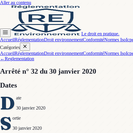
Aller au contenu
Le droit en pratique.
Accueil
Réglementation
Droit environnement
Conformité
Normes Iso
Icp
Catégories
Accueil
Réglementation
Droit environnement
Conformité
Normes Iso
Icp
←
Reglementation
Arrêté
n° 32
du 30 janvier 2020
Dates
D
ate
30 janvier 2020
S
ortie
30 janvier 2020