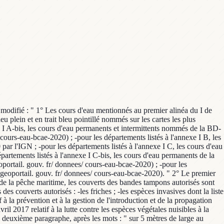
i modifié : " 1° Les cours d'eau mentionnés au premier alinéa du I de
eu plein et en trait bleu pointillé nommés sur les cartes les plus
xe I A-bis, les cours d'eau permanents et intermittents nommés de la BD-
urs-eau-bcae-2020) ; -pour les départements listés à l'annexe I B, les
par l'IGN ; -pour les départements listés à l'annexe I C, les cours d'eau
départements listés à l'annexe I C-bis, les cours d'eau permanents de la
ortail. gouv. fr/ donnees/ cours-eau-bcae-2020) ; -pour les
 geoportail. gouv. fr/ donnees/ cours-eau-bcae-2020). " 2° Le premier
 de la pêche maritime, les couverts des bandes tampons autorisés sont
s couverts autorisés : -les friches ; -les espèces invasives dont la liste
 la prévention et à la gestion de l'introduction et de la propagation
l 2017 relatif à la lutte contre les espèces végétales nuisibles à la
, deuxième paragraphe, après les mots : " sur 5 mètres de large au