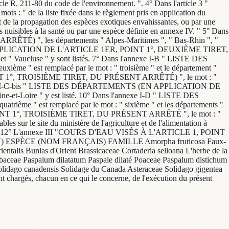
icle R. 211-80 du code de l'environnement. ". 4° Dans l'article 3 "
ots : " de la liste fixée dans le règlement pris en application du
t de la propagation des espèces exotiques envahissantes, ou par une
es nuisibles à la santé ou par une espèce définie en annexe IV. " 5° Dans
", les départements " Alpes-Maritimes ", " Bas-Rhin ", "
S (EN APPLICATION DE L'ARTICLE 1ER, POINT 1°, DEUXIÈME TIRET,
et " Vaucluse " y sont listés. 7° Dans l'annexe I-B " LISTE DES
t remplacé par le mot : " troisième " et le département "
T 1°, TROISIÈME TIRET, DU PRÉSENT ARRÊTÉ) ", le mot : "
° Une annexe I-C-bis " LISTE DES DÉPARTEMENTS (EN APPLICATION DE
t-Loire " y est listé. 10° Dans l'annexe I-D " LISTE DES
est remplacé par le mot : " sixième " et les départements "
1, POINT 1°, TROISIÈME TIRET, DU PRÉSENT ARRÊTÉ ", le mot : "
les sur le site du ministère de l'agriculture et de l'alimentation à
0dd27e5 ". 12° L'annexe III "COURS D'EAU VISÉS À L'ARTICLE 1, POINT
ATIN) ESPÈCE (NOM FRANÇAIS) FAMILLE Amorpha fruticosa Faux-
ntalis Bunias d'Orient Brassicaceae Cortaderia selloana L'herbe de la
abaceae Paspalum dilatatum Paspale dilaté Poaceae Paspalum distichum
Solidago canadensis Solidage du Canada Asteraceae Solidago gigentea
nt chargés, chacun en ce qui le concerne, de l'exécution du présent