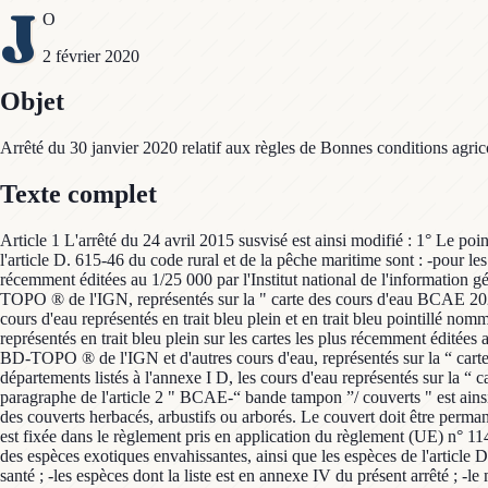
J
O
2 février 2020
Objet
Arrêté du 30 janvier 2020 relatif aux règles de Bonnes conditions agr
Texte complet
Article 1 L'arrêté du 24 avril 2015 susvisé est ainsi modifié : 1° Le po
l'article D. 615-46 du code rural et de la pêche maritime sont : -pour les 
récemment éditées au 1/25 000 par l'Institut national de l'information g
TOPO ® de l'IGN, représentés sur la " carte des cours d'eau BCAE 2020 
cours d'eau représentés en trait bleu plein et en trait bleu pointillé no
représentés en trait bleu plein sur les cartes les plus récemment éditées 
BD-TOPO ® de l'IGN et d'autres cours d'eau, représentés sur la “ cart
départements listés à l'annexe I D, les cours d'eau représentés sur la 
paragraphe de l'article 2 " BCAE-“ bande tampon ”/ couverts " est ainsi 
des couverts herbacés, arbustifs ou arborés. Le couvert doit être permane
est fixée dans le règlement pris en application du règlement (UE) n° 11
des espèces exotiques envahissantes, ainsi que les espèces de l'article D
santé ; -les espèces dont la liste est en annexe IV du présent arrêté ; 