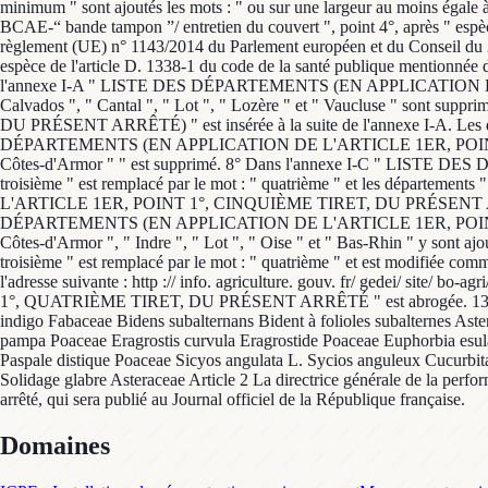
minimum " sont ajoutés les mots : " ou sur une largeur au moins égale à 
BCAE-“ bande tampon ”/ entretien du couvert ", point 4°, après " espèce 
règlement (UE) n° 1143/2014 du Parlement européen et du Conseil du 22 o
espèce de l'article D. 1338-1 du code de la santé publique mentionnée dan
l'annexe I-A " LISTE DES DÉPARTEMENTS (EN APPLICATION DE L
Calvados ", " Cantal ", " Lot ", " Lozère " et " Vaucluse " 
DU PRÉSENT ARRÊTÉ) " est insérée à la suite de l'annexe I-A. Les dép
DÉPARTEMENTS (EN APPLICATION DE L'ARTICLE 1ER, POINT 1°, DE
Côtes-d'Armor " " est supprimé. 8° Dans l'annexe I-C " LIS
troisième " est remplacé par le mot : " quatrième " et les départ
L'ARTICLE 1ER, POINT 1°, CINQUIÈME TIRET, DU PRÉSENT ARRÊTÉ) " 
DÉPARTEMENTS (EN APPLICATION DE L'ARTICLE 1ER, POINT 1°, QU
Côtes-d'Armor ", " Indre ", " Lot ", " Oise " et " Bas-Rhin " y
troisième " est remplacé par le mot : " quatrième " et est modifiée comme 
l'adresse suivante : http :// info. agriculture. gouv. fr/ gedei/ s
1°, QUATRIÈME TIRET, DU PRÉSENT ARRÊTÉ " est abrogée. 13° L
indigo Fabaceae Bidens subalternans Bident à folioles subalternes Ast
pampa Poaceae Eragrostis curvula Eragrostide Poaceae Euphorbia esul
Paspale distique Poaceae Sicyos angulata L. Sycios anguleux Cucurbit
Solidage glabre Asteraceae Article 2 La directrice générale de la perfo
arrêté, qui sera publié au Journal officiel de la République française.
Domaines