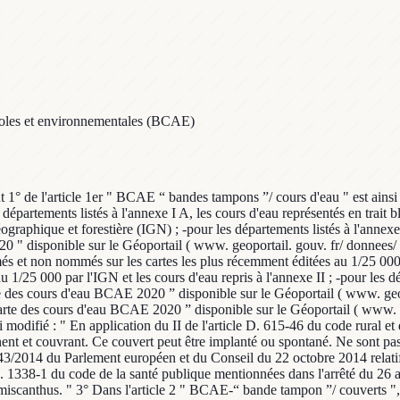
icoles et environnementales (BCAE)
int 1° de l'article 1er " BCAE “ bandes tampons ”/ cours d'eau " est ains
départements listés à l'annexe I A, les cours d'eau représentés en trait bl
éographique et forestière (IGN) ; -pour les départements listés à l'anne
" disponible sur le Géoportail ( www. geoportail. gouv. fr/ donnees/ co
mmés et non nommés sur les cartes les plus récemment éditées au 1/25 000 
au 1/25 000 par l'IGN et les cours d'eau repris à l'annexe II ; -pour les 
e des cours d'eau BCAE 2020 ” disponible sur le Géoportail ( www. geop
“ carte des cours d'eau BCAE 2020 ” disponible sur le Géoportail ( www.
modifié : " En application du II de l'article D. 615-46 du code rural et
nt et couvrant. Ce couvert peut être implanté ou spontané. Ne sont pas de
43/2014 du Parlement européen et du Conseil du 22 octobre 2014 relatif à
. 1338-1 du code de la santé publique mentionnées dans l'arrêté du 26 avri
-le miscanthus. " 3° Dans l'article 2 " BCAE-“ bande tampon ”/ couverts "