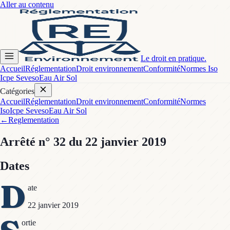
Aller au contenu
Le droit en pratique.
Accueil
Réglementation
Droit environnement
Conformité
Normes Iso
Icpe Seveso
Eau Air Sol
Catégories
Accueil
Réglementation
Droit environnement
Conformité
Normes
Iso
Icpe Seveso
Eau Air Sol
←
Reglementation
Arrêté
n° 32
du 22 janvier 2019
Dates
D
ate
22 janvier 2019
ortie