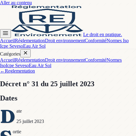
Aller au contenu
Le droit en pratique.
Accueil
Réglementation
Droit environnement
Conformité
Normes Iso
Icpe Seveso
Eau Air Sol
Catégories
Accueil
Réglementation
Droit environnement
Conformité
Normes
Iso
Icpe Seveso
Eau Air Sol
←
Reglementation
Décret
n° 31
du 25 juillet 2023
Dates
D
ate
25 juillet 2023
ortie