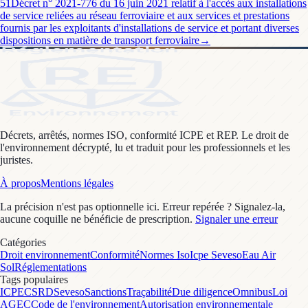
51
Décret n° 2021-776 du 16 juin 2021 relatif à l'accès aux installations
de service reliées au réseau ferroviaire et aux services et prestations
fournis par les exploitants d'installations de service et portant diverses
dispositions en matière de transport ferroviaire
→
Décrets, arrêtés, normes ISO, conformité ICPE et REP. Le droit de
l'environnement décrypté, lu et traduit pour les professionnels et les
juristes.
À propos
Mentions légales
La précision n'est pas optionnelle ici. Erreur repérée ? Signalez-la,
aucune coquille ne bénéficie de prescription.
Signaler une erreur
Catégories
Droit environnement
Conformité
Normes Iso
Icpe Seveso
Eau Air
Sol
Réglementations
Tags populaires
ICPE
CSRD
Seveso
Sanctions
Traçabilité
Due diligence
Omnibus
Loi
AGEC
Code de l'environnement
Autorisation environnementale