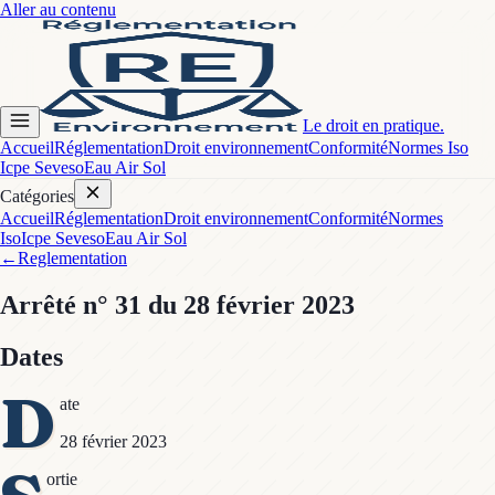
Aller au contenu
Le droit en pratique.
Accueil
Réglementation
Droit environnement
Conformité
Normes Iso
Icpe Seveso
Eau Air Sol
Catégories
Accueil
Réglementation
Droit environnement
Conformité
Normes
Iso
Icpe Seveso
Eau Air Sol
←
Reglementation
Arrêté
n° 31
du 28 février 2023
Dates
D
ate
28 février 2023
ortie