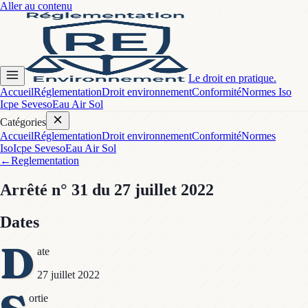
Aller au contenu
Le droit en pratique.
Accueil
Réglementation
Droit environnement
Conformité
Normes Iso
Icpe Seveso
Eau Air Sol
Catégories
Accueil
Réglementation
Droit environnement
Conformité
Normes
Iso
Icpe Seveso
Eau Air Sol
←
Reglementation
Arrêté
n° 31
du 27 juillet 2022
Dates
D
ate
27 juillet 2022
ortie