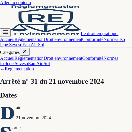
Aller au contenu
Le droit en pratique.
Accueil
Réglementation
Droit environnement
Conformité
Normes Iso
Icpe Seveso
Eau Air Sol
Catégories
Accueil
Réglementation
Droit environnement
Conformité
Normes
Iso
Icpe Seveso
Eau Air Sol
←
Reglementation
Arrêté
n° 31
du 21 novembre 2024
Dates
D
ate
21 novembre 2024
ortie