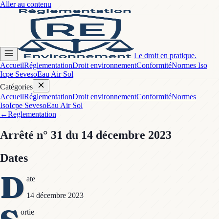
Aller au contenu
Le droit en pratique.
Accueil
Réglementation
Droit environnement
Conformité
Normes Iso
Icpe Seveso
Eau Air Sol
Catégories
Accueil
Réglementation
Droit environnement
Conformité
Normes
Iso
Icpe Seveso
Eau Air Sol
←
Reglementation
Arrêté
n° 31
du 14 décembre 2023
Dates
D
ate
14 décembre 2023
ortie