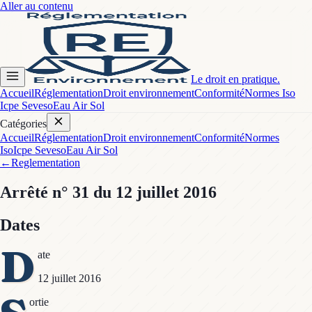
Aller au contenu
Le droit en pratique.
Accueil
Réglementation
Droit environnement
Conformité
Normes Iso
Icpe Seveso
Eau Air Sol
Catégories
Accueil
Réglementation
Droit environnement
Conformité
Normes
Iso
Icpe Seveso
Eau Air Sol
←
Reglementation
Arrêté
n° 31
du 12 juillet 2016
Dates
D
ate
12 juillet 2016
ortie