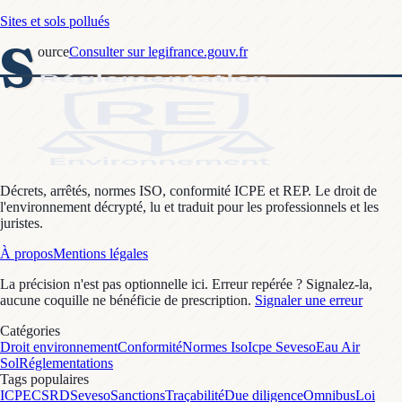
Sites et sols pollués
S
ource
Consulter sur legifrance.gouv.fr
Décrets, arrêtés, normes ISO, conformité ICPE et REP. Le droit de
l'environnement décrypté, lu et traduit pour les professionnels et les
juristes.
À propos
Mentions légales
La précision n'est pas optionnelle ici. Erreur repérée ? Signalez-la,
aucune coquille ne bénéficie de prescription.
Signaler une erreur
Catégories
Droit environnement
Conformité
Normes Iso
Icpe Seveso
Eau Air
Sol
Réglementations
Tags populaires
ICPE
CSRD
Seveso
Sanctions
Traçabilité
Due diligence
Omnibus
Loi