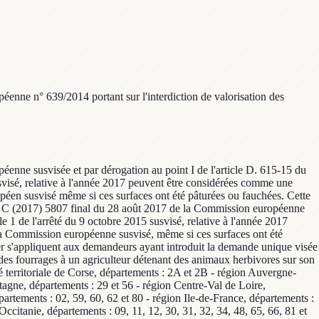
éenne n° 639/2014 portant sur l'interdiction de valorisation des
éenne susvisée et par dérogation au point I de l'article D. 615-15 du
susvisé, relative à l'année 2017 peuvent être considérées comme une
ropéen susvisé même si ces surfaces ont été pâturées ou fauchées. Cette
tion C (2017) 5807 final du 28 août 2017 de la Commission européenne
le 1 de l'arrêté du 9 octobre 2015 susvisé, relative à l'année 2017
 la Commission européenne susvisé, même si ces surfaces ont été
 1er s'appliquent aux demandeurs ayant introduit la demande unique visée
é des fourrages à un agriculteur détenant des animaux herbivores sur son
té territoriale de Corse, départements : 2A et 2B - région Auvergne-
agne, départements : 29 et 56 - région Centre-Val de Loire,
partements : 02, 59, 60, 62 et 80 - région Ile-de-France, départements :
ccitanie, départements : 09, 11, 12, 30, 31, 32, 34, 48, 65, 66, 81 et