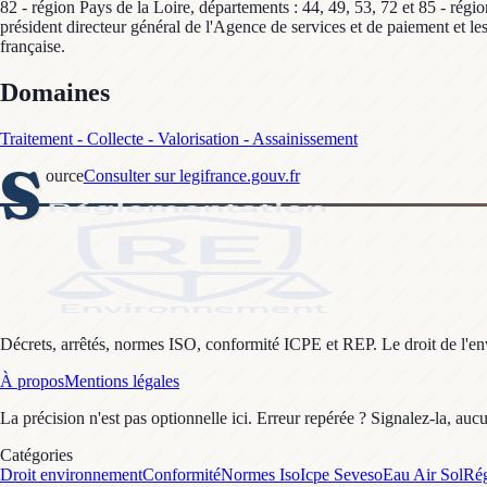
82 - région Pays de la Loire, départements : 44, 49, 53, 72 et 85 - rég
président directeur général de l'Agence de services et de paiement et les
française.
Domaines
Traitement - Collecte - Valorisation - Assainissement
S
ource
Consulter sur legifrance.gouv.fr
Décrets, arrêtés, normes ISO, conformité ICPE et REP. Le droit de l'envi
À propos
Mentions légales
La précision n'est pas optionnelle ici. Erreur repérée ? Signalez-la, auc
Catégories
Droit environnement
Conformité
Normes Iso
Icpe Seveso
Eau Air Sol
Rég