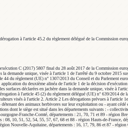
dérogation à l'article 45.2 du règlement délégué de la Commission europ
n d'exécution C (2017) 5807 final du 28 août 2017 de la Commission europ
ns la demande unique, visée à l'article 1 de l'arrêté du 9 octobre 2015 
'article 44 du règlement (UE) n° 1307/2013 du Conseil et du Parlement eu
En application du deuxième alinéa de l'article 1 de la décision d'exécu
 les surfaces déclarées en jachère dans la demande unique, visée à l'artic
dérogation à l'article 45 (2) du règlement délégué (UE) n° 639/2014 de
teurs visés à l'article 2. Article 2 Les dérogations prévues à l'article
 : - détenant des animaux herbivores sur leur exploitation ou - ayant céd
ons dont le siège est situé dans les départements suivants : - collectivi
Bourgogne-Franche-Comté, départements : 21, 70, 71 et 89 - région Bret
 : 08, 10, 51, 52, 54, 55, 57, 67, 68 et 88 - région Hauts-de-France, dé
égion Nouvelle-Aquitaine, départements : 16, 17, 79, 86 et 87 - région O