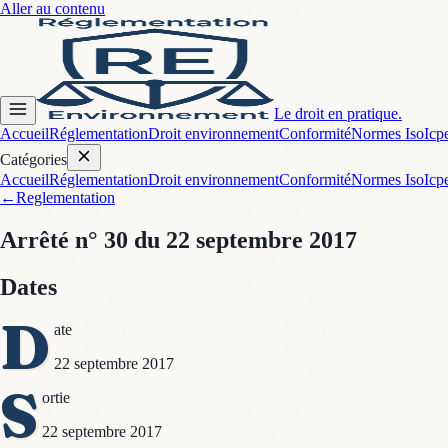
Aller au contenu
Le droit en pratique.
Accueil
Réglementation
Droit environnement
Conformité
Normes Iso
Icp
Catégories
Accueil
Réglementation
Droit environnement
Conformité
Normes Iso
Icp
←
Reglementation
Arrêté
n° 30
du 22 septembre 2017
Dates
D
ate
22 septembre 2017
S
ortie
22 septembre 2017