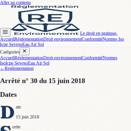
Aller au contenu
Le droit en pratique.
Accueil
Réglementation
Droit environnement
Conformité
Normes Iso
Icpe Seveso
Eau Air Sol
Catégories
Accueil
Réglementation
Droit environnement
Conformité
Normes
Iso
Icpe Seveso
Eau Air Sol
←
Reglementation
Arrêté
n° 30
du 15 juin 2018
Dates
D
ate
15 juin 2018
ortie