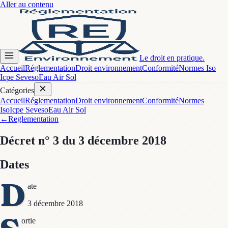
Aller au contenu
Le droit en pratique.
Accueil
Réglementation
Droit environnement
Conformité
Normes Iso
Icpe Seveso
Eau Air Sol
Catégories
Accueil
Réglementation
Droit environnement
Conformité
Normes
Iso
Icpe Seveso
Eau Air Sol
←
Reglementation
Décret
n° 3
du 3 décembre 2018
Dates
D
ate
3 décembre 2018
ortie