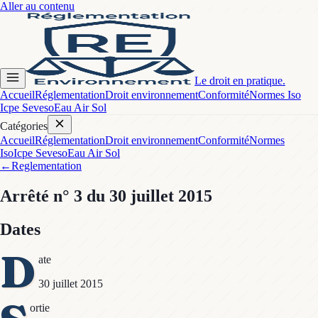
Aller au contenu
Le droit en pratique.
Accueil
Réglementation
Droit environnement
Conformité
Normes Iso
Icpe Seveso
Eau Air Sol
Catégories
Accueil
Réglementation
Droit environnement
Conformité
Normes
Iso
Icpe Seveso
Eau Air Sol
←
Reglementation
Arrêté
n° 3
du 30 juillet 2015
Dates
D
ate
30 juillet 2015
ortie