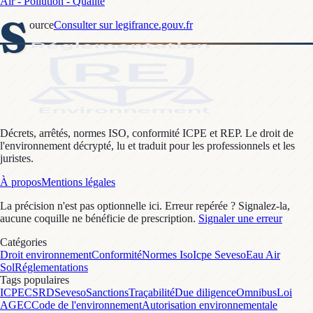
Air - Pollution - Qualité
S
ource
Consulter sur legifrance.gouv.fr
Décrets, arrêtés, normes ISO, conformité ICPE et REP. Le droit de
l'environnement décrypté, lu et traduit pour les professionnels et les
juristes.
À propos
Mentions légales
La précision n'est pas optionnelle ici. Erreur repérée ? Signalez-la,
aucune coquille ne bénéficie de prescription.
Signaler une erreur
Catégories
Droit environnement
Conformité
Normes Iso
Icpe Seveso
Eau Air
Sol
Réglementations
Tags populaires
ICPE
CSRD
Seveso
Sanctions
Traçabilité
Due diligence
Omnibus
Loi
AGEC
Code de l'environnement
Autorisation environnementale