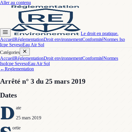
Aller au contenu
Le droit en pratique.
Accueil
Réglementation
Droit environnement
Conformité
Normes Iso
Icpe Seveso
Eau Air Sol
Catégories
Accueil
Réglementation
Droit environnement
Conformité
Normes
Iso
Icpe Seveso
Eau Air Sol
←
Reglementation
Arrêté
n° 3
du 25 mars 2019
Dates
D
ate
25 mars 2019
ortie