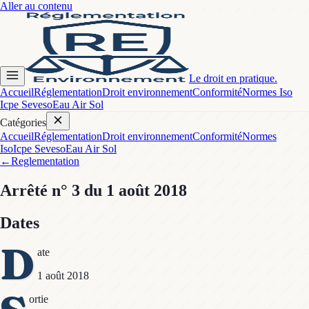
Aller au contenu
Le droit en pratique.
Accueil
Réglementation
Droit environnement
Conformité
Normes Iso
Icpe Seveso
Eau Air Sol
Catégories
Accueil
Réglementation
Droit environnement
Conformité
Normes
Iso
Icpe Seveso
Eau Air Sol
←
Reglementation
Arrêté
n° 3
du 1 août 2018
Dates
D
ate
1 août 2018
ortie