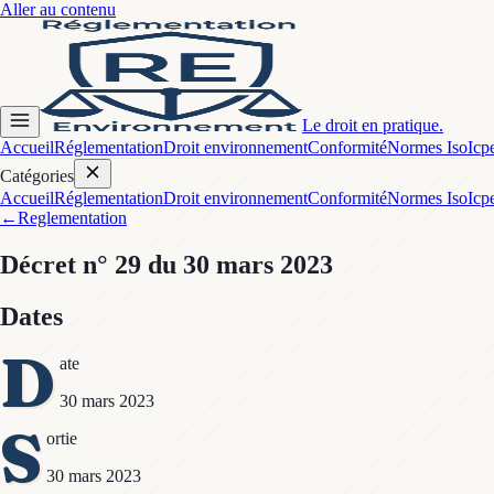
Aller au contenu
Le droit en pratique.
Accueil
Réglementation
Droit environnement
Conformité
Normes Iso
Icp
Catégories
Accueil
Réglementation
Droit environnement
Conformité
Normes Iso
Icp
←
Reglementation
Décret
n° 29
du 30 mars 2023
Dates
D
ate
30 mars 2023
S
ortie
30 mars 2023