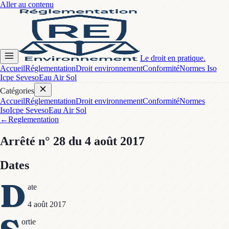
Aller au contenu
Le droit en pratique.
Accueil
Réglementation
Droit environnement
Conformité
Normes Iso
Icpe Seveso
Eau Air Sol
Catégories
Accueil
Réglementation
Droit environnement
Conformité
Normes
Iso
Icpe Seveso
Eau Air Sol
←
Reglementation
Arrêté
n° 28
du 4 août 2017
Dates
D
ate
4 août 2017
ortie