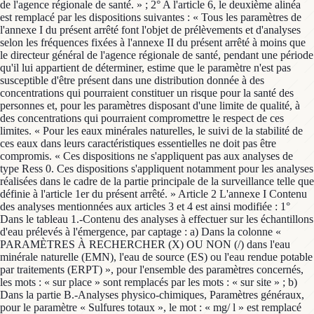
de l'agence régionale de santé. » ; 2° A l'article 6, le deuxième alinéa
est remplacé par les dispositions suivantes : « Tous les paramètres de
l'annexe I du présent arrêté font l'objet de prélèvements et d'analyses
selon les fréquences fixées à l'annexe II du présent arrêté à moins que
le directeur général de l'agence régionale de santé, pendant une période
qu'il lui appartient de déterminer, estime que le paramètre n'est pas
susceptible d'être présent dans une distribution donnée à des
concentrations qui pourraient constituer un risque pour la santé des
personnes et, pour les paramètres disposant d'une limite de qualité, à
des concentrations qui pourraient compromettre le respect de ces
limites. « Pour les eaux minérales naturelles, le suivi de la stabilité de
ces eaux dans leurs caractéristiques essentielles ne doit pas être
compromis. « Ces dispositions ne s'appliquent pas aux analyses de
type Ress 0. Ces dispositions s'appliquent notamment pour les analyses
réalisées dans le cadre de la partie principale de la surveillance telle que
définie à l'article 1er du présent arrêté. » Article 2 L'annexe I Contenu
des analyses mentionnées aux articles 3 et 4 est ainsi modifiée : 1°
Dans le tableau 1.-Contenu des analyses à effectuer sur les échantillons
d'eau prélevés à l'émergence, par captage : a) Dans la colonne «
PARAMÈTRES À RECHERCHER (X) OU NON (/) dans l'eau
minérale naturelle (EMN), l'eau de source (ES) ou l'eau rendue potable
par traitements (ERPT) », pour l'ensemble des paramètres concernés,
les mots : « sur place » sont remplacés par les mots : « sur site » ; b)
Dans la partie B.-Analyses physico-chimiques, Paramètres généraux,
pour le paramètre « Sulfures totaux », le mot : « mg/ l » est remplacé