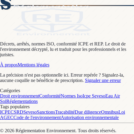
S
Décrets, arrêtés, normes ISO, conformité ICPE et REP. Le droit de
l'environnement décrypté, lu et traduit pour les professionnels et les
juristes.
À propos
Mentions légales
La précision n'est pas optionnelle ici. Erreur repérée ? Signalez-la,
aucune coquille ne bénéficie de prescription.
Signaler une erreur
Catégories
Droit environnement
Conformité
Normes Iso
Icpe Seveso
Eau Air
Sol
Réglementations
Tags populaires
ICPE
CSRD
Seveso
Sanctions
Traçabilité
Due diligence
Omnibus
Loi
AGEC
Code de l'environnement
Autorisation environnementale
©
2026
Réglementation Environnement
. Tous droits réservés.