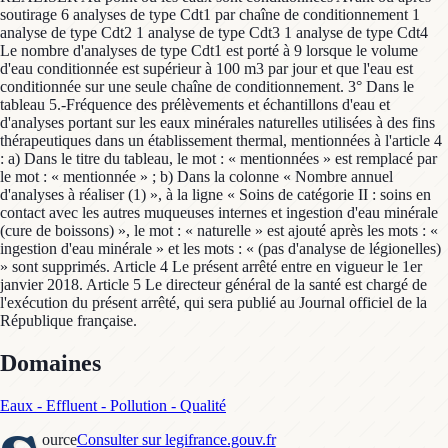
soutirage 6 analyses de type Cdt1 par chaîne de conditionnement 1
analyse de type Cdt2 1 analyse de type Cdt3 1 analyse de type Cdt4
Le nombre d'analyses de type Cdt1 est porté à 9 lorsque le volume
d'eau conditionnée est supérieur à 100 m3 par jour et que l'eau est
conditionnée sur une seule chaîne de conditionnement. 3° Dans le
tableau 5.-Fréquence des prélèvements et échantillons d'eau et
d'analyses portant sur les eaux minérales naturelles utilisées à des fins
thérapeutiques dans un établissement thermal, mentionnées à l'article 4
: a) Dans le titre du tableau, le mot : « mentionnées » est remplacé par
le mot : « mentionnée » ; b) Dans la colonne « Nombre annuel
d'analyses à réaliser (1) », à la ligne « Soins de catégorie II : soins en
contact avec les autres muqueuses internes et ingestion d'eau minérale
(cure de boissons) », le mot : « naturelle » est ajouté après les mots : «
ingestion d'eau minérale » et les mots : « (pas d'analyse de légionelles)
» sont supprimés. Article 4 Le présent arrêté entre en vigueur le 1er
janvier 2018. Article 5 Le directeur général de la santé est chargé de
l'exécution du présent arrêté, qui sera publié au Journal officiel de la
République française.
Domaines
Eaux - Effluent - Pollution - Qualité
ource
Consulter sur legifrance.gouv.fr