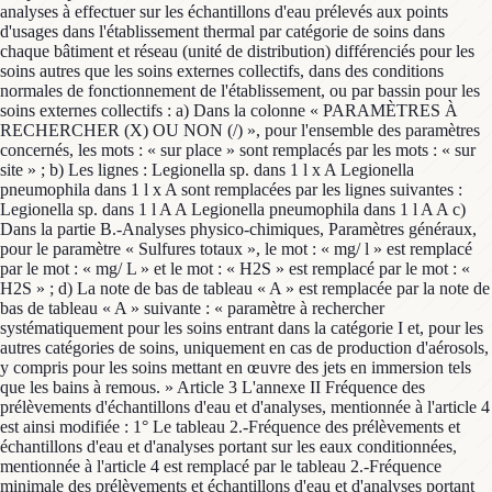
analyses à effectuer sur les échantillons d'eau prélevés aux points
d'usages dans l'établissement thermal par catégorie de soins dans
chaque bâtiment et réseau (unité de distribution) différenciés pour les
soins autres que les soins externes collectifs, dans des conditions
normales de fonctionnement de l'établissement, ou par bassin pour les
soins externes collectifs : a) Dans la colonne « PARAMÈTRES À
RECHERCHER (X) OU NON (/) », pour l'ensemble des paramètres
concernés, les mots : « sur place » sont remplacés par les mots : « sur
site » ; b) Les lignes : Legionella sp. dans 1 l x A Legionella
pneumophila dans 1 l x A sont remplacées par les lignes suivantes :
Legionella sp. dans 1 l A A Legionella pneumophila dans 1 l A A c)
Dans la partie B.-Analyses physico-chimiques, Paramètres généraux,
pour le paramètre « Sulfures totaux », le mot : « mg/ l » est remplacé
par le mot : « mg/ L » et le mot : « H2S » est remplacé par le mot : «
H2S » ; d) La note de bas de tableau « A » est remplacée par la note de
bas de tableau « A » suivante : « paramètre à rechercher
systématiquement pour les soins entrant dans la catégorie I et, pour les
autres catégories de soins, uniquement en cas de production d'aérosols,
y compris pour les soins mettant en œuvre des jets en immersion tels
que les bains à remous. » Article 3 L'annexe II Fréquence des
prélèvements d'échantillons d'eau et d'analyses, mentionnée à l'article 4
est ainsi modifiée : 1° Le tableau 2.-Fréquence des prélèvements et
échantillons d'eau et d'analyses portant sur les eaux conditionnées,
mentionnée à l'article 4 est remplacé par le tableau 2.-Fréquence
minimale des prélèvements et échantillons d'eau et d'analyses portant