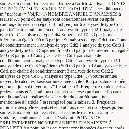
sur les eaux conditionnées, mentionnée à l'article 4 suivant : POINTS
DE PRÉLÈVEMENTS VOLUME TOTAL D'EAU conditionnee en
m ³ par jour (= VolJR) (1) NOMBRE ANNUEL D'ANALYSES à
réaliser Au point où les eaux sont conditionnées Avant ou après
soutirage Inférieur ou égal à 10 m3 par jour 6 analyses de type Cdt1
par chaîne de conditionnement 1 analyse de type Cdt2 1 analyse de
type Cdt3 1 analyse de type Cdt4 Supérieur à 10 m3 par jour et
inférieur ou égal à 100 m3 par jour 9 analyses de type Cdt1 par chaîne
de conditionnement 1 analyse de type Cdt2 1 analyse de type Cdt3 1
analyse de type Cdt4 Supérieur à 100 m3 par jour et inférieur ou égal à
500 m3 par jour 12 analyses de type Cdt1 par chaîne de
conditionnement 2 analyses de type Cdt2 1 analyse de type Cdt3 1
analyse de type Cdt4 Supérieur à 500 m3 par jour 12 analyses de type
Cdt1 par chaîne de conditionnement 3 analyses de type Cdt2 2
analyses de type Cdt3 1 analyse de type Cdt4 (1) Volume annuel
moyen, le calcul est basé sur une année civile (365 jours dans l'année)
et non en jours d'ouverture. 2° Le tableau 3.-Fréquence minimale des
prélèvements et échantillons d'eau et d'analyses portant sur les eaux
conditionnées et réalisés dans le cadre du contrôle sanitaire,
mentionnée à l'article 7 est remplacé par le tableau 3.-Fréquence
minimale des prélèvements et échantillons d'eau et d'analyses portant
sur les eaux conditionnées et réalisés dans le cadre du contrôle
sanitaire, mentionnée à l'article 7 suivant : POINTS DE
PRÉLÈVEMENTS NOMBRE ANNUEL D'ANALYSES À
RÉALISER Au point où les eaux sont conditionnées Avant ou après