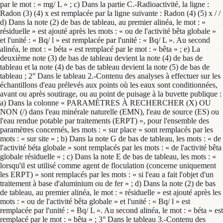
par le mot : « mg/ L » ; c) Dans la partie C.-Radioactivité, la ligne :
Radon (3) (4) x est remplacée par la ligne suivante : Radon (4) (5) x / /
d) Dans la note (2) de bas de tableau, au premier alinéa, le mot : «
résiduelle » est ajouté après les mots : « ou de l'activité bêta globale »
et l'unité : « Bq/ l » est remplacée par l'unité : « Bq/ L ». Au second
alinéa, le mot : « béta » est remplacé par le mot : « bêta » ; e) La
deuxième note (3) de bas de tableau devient la note (4) de bas de
tableau et la note (4) de bas de tableau devient la note (5) de bas de
tableau ; 2° Dans le tableau 2.-Contenu des analyses à effectuer sur les
échantillons d'eau prélevés aux points où les eaux sont conditionnées,
avant ou après soutirage, ou au point de puisage à la buvette publique :
a) Dans la colonne « PARAMÈTRES À RECHERCHER (X) OU
NON (/) dans l'eau minérale naturelle (EMN), l'eau de source (ES) ou
l'eau rendue potable par traitements (ERPT) », pour l'ensemble des
paramètres concernés, les mots : « sur place » sont remplacés par les
mots : « sur site » ; b) Dans la note G de bas de tableau, les mots : « de
l'activité béta globale » sont remplacés par les mots : « de l'activité bêta
globale résiduelle » ; c) Dans la note E de bas de tableau, les mots : «
lorsqu'il est utilisé comme agent de floculation (concerne uniquement
les ERPT) » sont remplacés par les mots : « si l'eau a fait l'objet d'un
traitement à base d'aluminium ou de fer » ; d) Dans la note (2) de bas
de tableau, au premier alinéa, le mot : « résiduelle » est ajouté après les
mots : « ou de l'activité bêta globale » et l'unité : « Bq/ l » est
remplacée par l'unité : « Bq/ L ». Au second alinéa, le mot : « béta » est
remplacé par le mot : « bêta » ; 3° Dans le tableau 3.-Contenu des