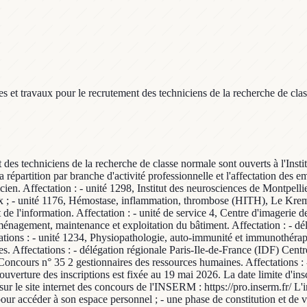
s et travaux pour le recrutement des techniciens de la recherche de class
 des techniciens de la recherche de classe normale sont ouverts à l'Insti
a répartition par branche d'activité professionnelle et l'affectation des 
cien. Affectation : - unité 1298, Institut des neurosciences de Montpell
ux ; - unité 1176, Hémostase, inflammation, thrombose (HITH), Le Kremli
nt de l'information. Affectation : - unité de service 4, Centre d'image
aménagement, maintenance et exploitation du bâtiment. Affectation : - 
ctations : - unité 1234, Physiopathologie, auto-immunité et immunothér
. Affectations : - délégation régionale Paris-Ile-de-France (IDF) Centre
oncours n° 35 2 gestionnaires des ressources humaines. Affectations : -
ouverture des inscriptions est fixée au 19 mai 2026. La date limite d'in
sur le site internet des concours de l'INSERM : https://pro.inserm.fr/ L'
 pour accéder à son espace personnel ; - une phase de constitution et de v