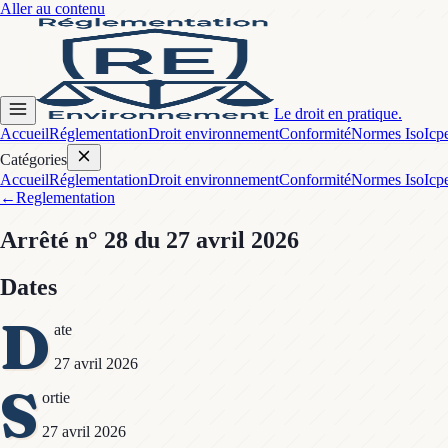
Aller au contenu
Le droit en pratique.
Accueil
Réglementation
Droit environnement
Conformité
Normes Iso
Icp
Catégories
Accueil
Réglementation
Droit environnement
Conformité
Normes Iso
Icp
←
Reglementation
Arrêté
n° 28
du 27 avril 2026
Dates
D
ate
27 avril 2026
S
ortie
27 avril 2026