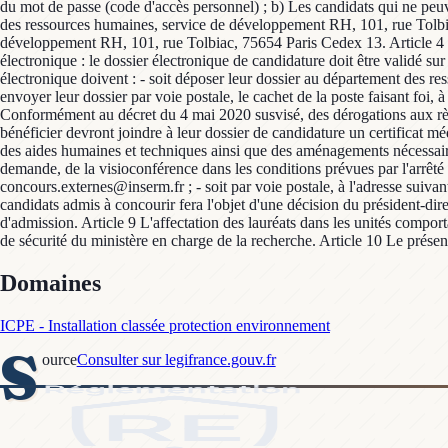
du mot de passe (code d'accès personnel) ; b) Les candidats qui ne peuven
des ressources humaines, service de développement RH, 101, rue Tolbiac
développement RH, 101, rue Tolbiac, 75654 Paris Cedex 13. Article 4 La
électronique : le dossier électronique de candidature doit être validé su
électronique doivent : - soit déposer leur dossier au département des r
envoyer leur dossier par voie postale, le cachet de la poste faisant foi
Conformément au décret du 4 mai 2020 susvisé, des dérogations aux règ
bénéficier devront joindre à leur dossier de candidature un certificat m
des aides humaines et techniques ainsi que des aménagements nécessaires.
demande, de la visioconférence dans les conditions prévues par l'arrêté d
concours.externes@inserm.fr ; - soit par voie postale, à l'adresse sui
candidats admis à concourir fera l'objet d'une décision du président-di
d'admission. Article 9 L'affectation des lauréats dans les unités comport
de sécurité du ministère en charge de la recherche. Article 10 Le présent
Domaines
ICPE - Installation classée protection environnement
S
ource
Consulter sur legifrance.gouv.fr