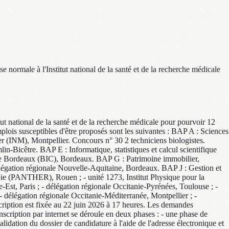
e normale à l'Institut national de la santé et de la recherche médicale
tut national de la santé et de la recherche médicale pour pourvoir 12
emplois susceptibles d'être proposés sont les suivantes : BAP A : Sciences
ier (INM), Montpellier. Concours n° 30 2 techniciens biologistes.
n-Bicêtre. BAP E : Informatique, statistiques et calcul scientifique
rie de Bordeaux (BIC), Bordeaux. BAP G : Patrimoine immobilier,
délégation régionale Nouvelle-Aquitaine, Bordeaux. BAP J : Gestion et
apie (PANTHER), Rouen ; - unité 1273, Institut Physique pour la
-Est, Paris ; - délégation régionale Occitanie-Pyrénées, Toulouse ; -
 délégation régionale Occitanie-Méditerranée, Montpellier ; -
scription est fixée au 22 juin 2026 à 17 heures. Les demandes
inscription par internet se déroule en deux phases : - une phase de
alidation du dossier de candidature à l'aide de l'adresse électronique et