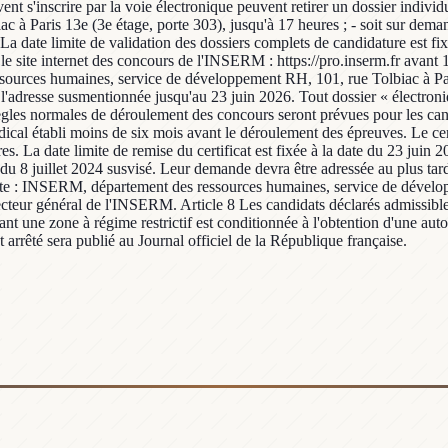
t s'inscrire par la voie électronique peuvent retirer un dossier individu
 à Paris 13e (3e étage, porte 303), jusqu'à 17 heures ; - soit sur dema
 date limite de validation des dossiers complets de candidature est fix
r le site internet des concours de l'INSERM : https://pro.inserm.fr avant 
essources humaines, service de développement RH, 101, rue Tolbiac à Pari
, à l'adresse susmentionnée jusqu'au 23 juin 2026. Tout dossier « électro
les normales de déroulement des concours seront prévues pour les candi
édical établi moins de six mois avant le déroulement des épreuves. Le cer
 La date limite de remise du certificat est fixée à la date du 23 juin 2
u 8 juillet 2024 susvisé. Leur demande devra être adressée au plus tard le
vante : INSERM, département des ressources humaines, service de dévelo
recteur général de l'INSERM. Article 8 Les candidats déclarés admissibl
ant une zone à régime restrictif est conditionnée à l'obtention d'une auto
 arrêté sera publié au Journal officiel de la République française.