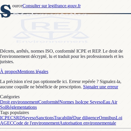
S
ource
Consulter sur legifrance.gouv.fr
Décrets, arrêtés, normes ISO, conformité ICPE et REP. Le droit de
l'environnement décrypté, lu et traduit pour les professionnels et les
juristes.
À propos
Mentions légales
La précision n'est pas optionnelle ici. Erreur repérée ? Signalez-la,
aucune coquille ne bénéficie de prescription.
Signaler une erreur
Catégories
Droit environnement
Conformité
Normes Iso
Icpe Seveso
Eau Air
Sol
Réglementations
Tags populaires
ICPE
CSRD
Seveso
Sanctions
Traçabilité
Due diligence
Omnibus
Loi
AGEC
Code de l'environnement
Autorisation environnementale