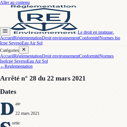
Aller au contenu
Le droit en pratique.
Accueil
Réglementation
Droit environnement
Conformité
Normes Iso
Icpe Seveso
Eau Air Sol
Catégories
Accueil
Réglementation
Droit environnement
Conformité
Normes
Iso
Icpe Seveso
Eau Air Sol
←
Reglementation
Arrêté
n° 28
du 22 mars 2021
Dates
D
ate
22 mars 2021
ortie