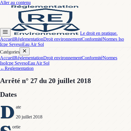
Aller au contenu
Le droit en pratique.
Accueil
Réglementation
Droit environnement
Conformité
Normes Iso
Icpe Seveso
Eau Air Sol
Catégories
Accueil
Réglementation
Droit environnement
Conformité
Normes
Iso
Icpe Seveso
Eau Air Sol
←
Reglementation
Arrêté
n° 27
du 20 juillet 2018
Dates
D
ate
20 juillet 2018
ortie