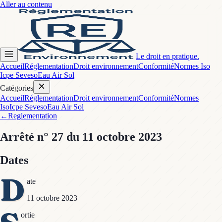
Aller au contenu
Le droit en pratique.
Accueil
Réglementation
Droit environnement
Conformité
Normes Iso
Icpe Seveso
Eau Air Sol
Catégories
Accueil
Réglementation
Droit environnement
Conformité
Normes
Iso
Icpe Seveso
Eau Air Sol
←
Reglementation
Arrêté
n° 27
du 11 octobre 2023
Dates
D
ate
11 octobre 2023
ortie