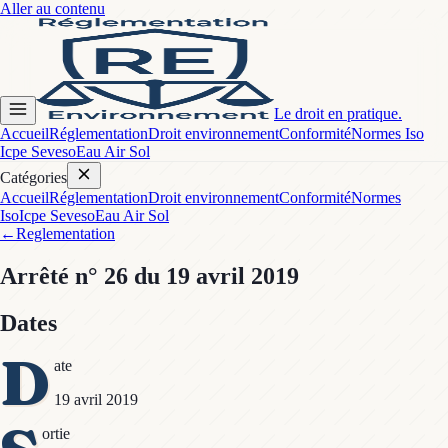
Aller au contenu
Le droit en pratique.
Accueil
Réglementation
Droit environnement
Conformité
Normes Iso
Icpe Seveso
Eau Air Sol
Catégories
Accueil
Réglementation
Droit environnement
Conformité
Normes
Iso
Icpe Seveso
Eau Air Sol
←
Reglementation
Arrêté
n° 26
du 19 avril 2019
Dates
D
ate
19 avril 2019
ortie