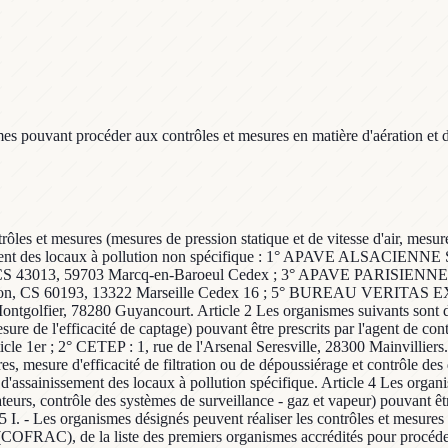
 pouvant procéder aux contrôles et mesures en matière d'aération et d'a
es et mesures (mesures de pression statique et de vitesse d'air, mesures d
inissement des locaux à pollution non spécifique : 1° APAVE ALSACIEN
 43013, 59703 Marcq-en-Baroeul Cedex ; 3° APAVE PARISIENNE SA
, CS 60193, 13322 Marseille Cedex 16 ; 5° BUREAU VERITAS EXPL
golfier, 78280 Guyancourt. Article 2 Les organismes suivants sont dé
 mesure de l'efficacité de captage) pouvant être prescrits par l'agent de co
icle 1er ; 2° CETEP : 1, rue de l'Arsenal Seresville, 28300 Mainvilliers
, mesure d'efficacité de filtration ou de dépoussiérage et contrôle des 
et d'assainissement des locaux à pollution spécifique. Article 4 Les orga
teurs, contrôle des systèmes de surveillance - gaz et vapeur) pouvant être
 5 I. - Les organismes désignés peuvent réaliser les contrôles et mesures
on (COFRAC), de la liste des premiers organismes accrédités pour procéder