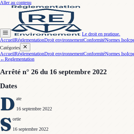
Aller au contenu
Le droit en pratique.
Accueil
Réglementation
Droit environnement
Conformité
Normes Iso
Icp
Catégories
Accueil
Réglementation
Droit environnement
Conformité
Normes Iso
Icp
←
Reglementation
Arrêté
n° 26
du 16 septembre 2022
Dates
D
ate
16 septembre 2022
S
ortie
16 septembre 2022