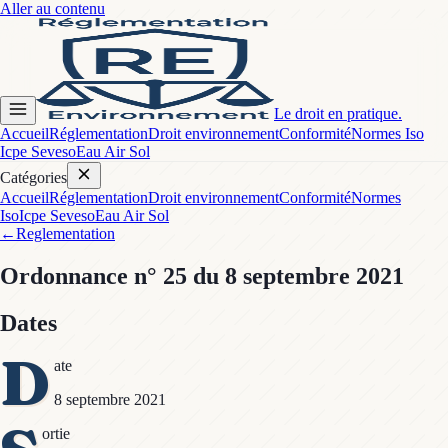
Aller au contenu
Le droit en pratique.
Accueil
Réglementation
Droit environnement
Conformité
Normes Iso
Icpe Seveso
Eau Air Sol
Catégories
Accueil
Réglementation
Droit environnement
Conformité
Normes
Iso
Icpe Seveso
Eau Air Sol
←
Reglementation
Ordonnance
n° 25
du 8 septembre 2021
Dates
D
ate
8 septembre 2021
ortie