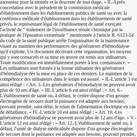
ascenseur pour la montée et la descente de tout étage. « II.-Après
concertation avec le président de la commission médicale
d'établissement dans les établissements publics de santé ou avec la
conférence médicale d'établissement dans les établissements de santé
privés, le représentant légal de l'établissement de santé exerçant
l'activité de “ traitement de l'insuffisance rénale chronique par la
pratique de l'épuration extrarénale ” mentionnée à l'article R. 6123-54
du code de la santé publique arrête l'organisation de la maintenance
visant au maintien des performances des générateurs d'hémodialyse
qu'il exploite. Un document décrivant cette organisation, les moyens
qui y sont consacrés et sa mise en œuvre est remis aux utilisateurs.
Toute modification est immédiatement portée à leur connaissance. «
Les utilisateurs sont formés à la bonne utilisation des générateurs
d'hémodialyse dès la mise en place de ces derniers. Le maintien de la
compétence des utilisateurs dans le temps est assuré. » II.-L'article 3 est
ainsi rédigé : « Art. 3.-Les générateurs d'hémodialyse ne peuvent avoir
plus de 10 ans d'âge. » III.-L'article 6 est ainsi rédigé : « Art. 6.-
L'établissement de santé ou, à défaut, le centre dispose d'un groupe
électrogène de secours dont la puissance est adaptée aux besoins,
pouvant prendre, sans délai, le relais de l'alimentation électrique en cas
de défaillance. » IV.-L'article 10 est ainsi rédigé : « Art. 10.-Les
générateurs d'hémodialyse ne peuvent avoir plus de 12 ans d'âge. » V.-
L'article 12 est ainsi rédigé : « Art. 12.-L'établissement de santé ou, à
défaut, l'unité de dialyse médicalisée dispose d'un groupe électrogène
de secours dont la puissance est adaptée aux besoins, pouvant prendre,