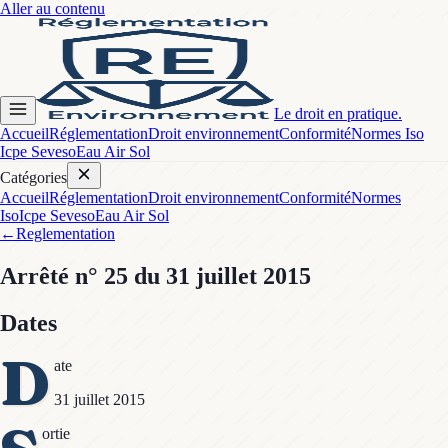
Aller au contenu
Le droit en pratique.
Accueil
Réglementation
Droit environnement
Conformité
Normes Iso
Icpe Seveso
Eau Air Sol
Catégories
Accueil
Réglementation
Droit environnement
Conformité
Normes
Iso
Icpe Seveso
Eau Air Sol
←
Reglementation
Arrêté
n° 25
du 31 juillet 2015
Dates
D
ate
31 juillet 2015
ortie