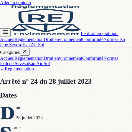
Aller au contenu
Le droit en pratique.
Accueil
Réglementation
Droit environnement
Conformité
Normes Iso
Icpe Seveso
Eau Air Sol
Catégories
Accueil
Réglementation
Droit environnement
Conformité
Normes
Iso
Icpe Seveso
Eau Air Sol
←
Reglementation
Arrêté
n° 24
du 28 juillet 2023
Dates
D
ate
28 juillet 2023
ortie