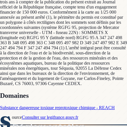
trois ans à compter de la publication du présent extrait au Journal
officiel de la République française, compte tenu d'un engagement
financier de 150 000 euros. Conformément à la carte au 1/25 000
annexée au présent arrêté (1), le périmètre du permis est constitué par
un polygone à côtés rectilignes dont les sommets sont définis par les
coordonnées suivantes (système RGFG 95, projection de Mercator
transverse universelle - UTM - fuseau 22N) : SOMMETS X
(longitude est) RGFG 95 Y (latitude nord) RGFG 95 A 347 247 498
363 B 348 095 498 363 C 348 095 497 982 D 349 247 497 982 E 349
247 494 794 F 347 247 494 794 (1) L'arrêté intégral peut être consulté
à la direction de l'eau et de la biodiversité, sous-direction de la
protection et de la gestion de l'eau, des ressources minérales et des
écosystèmes aquatiques, bureau de la politique des ressources
minérales non énergétiques, tour Séquoia, 92055 La Défense Cedex
ainsi que dans les bureaux de la direction de l'environnement, de
l'aménagement et du logement de Guyane, rue Carlos-Fineley, Pointe
Buzaré, CS 76003, 97306 Cayenne CEDEX.
Domaines
Substance dangereuse toxique reprotoxique chimique - REACH
S
ource
Consulter sur legifrance.gouv.fr