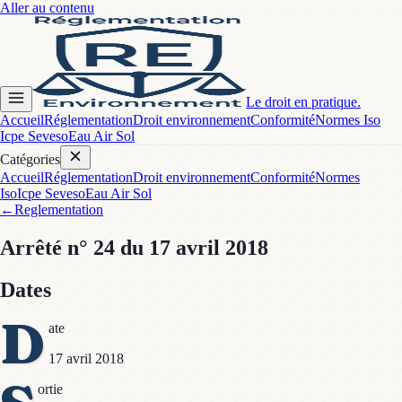
Aller au contenu
Le droit en pratique.
Accueil
Réglementation
Droit environnement
Conformité
Normes Iso
Icpe Seveso
Eau Air Sol
Catégories
Accueil
Réglementation
Droit environnement
Conformité
Normes
Iso
Icpe Seveso
Eau Air Sol
←
Reglementation
Arrêté
n° 24
du 17 avril 2018
Dates
D
ate
17 avril 2018
ortie