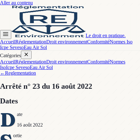
Aller au contenu
Le droit en pratique.
Accueil
Réglementation
Droit environnement
Conformité
Normes Iso
Icpe Seveso
Eau Air Sol
Catégories
Accueil
Réglementation
Droit environnement
Conformité
Normes
Iso
Icpe Seveso
Eau Air Sol
←
Reglementation
Arrêté
n° 23
du 16 août 2022
Dates
D
ate
16 août 2022
ortie