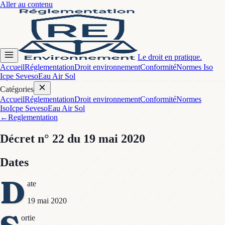
Aller au contenu
Le droit en pratique.
Accueil
Réglementation
Droit environnement
Conformité
Normes Iso
Icpe Seveso
Eau Air Sol
Catégories
Accueil
Réglementation
Droit environnement
Conformité
Normes
Iso
Icpe Seveso
Eau Air Sol
←
Reglementation
Décret
n° 22
du 19 mai 2020
Dates
D
ate
19 mai 2020
ortie