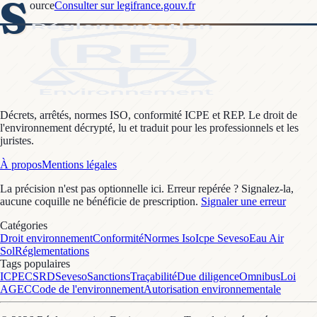
S
ource
Consulter sur legifrance.gouv.fr
Décrets, arrêtés, normes ISO, conformité ICPE et REP. Le droit de
l'environnement décrypté, lu et traduit pour les professionnels et les
juristes.
À propos
Mentions légales
La précision n'est pas optionnelle ici. Erreur repérée ? Signalez-la,
aucune coquille ne bénéficie de prescription.
Signaler une erreur
Catégories
Droit environnement
Conformité
Normes Iso
Icpe Seveso
Eau Air
Sol
Réglementations
Tags populaires
ICPE
CSRD
Seveso
Sanctions
Traçabilité
Due diligence
Omnibus
Loi
AGEC
Code de l'environnement
Autorisation environnementale