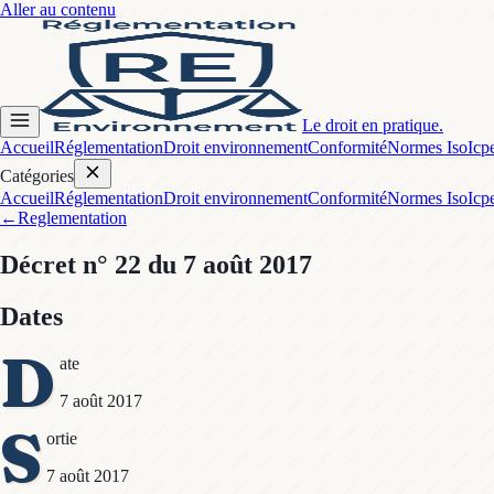
Aller au contenu
Le droit en pratique.
Accueil
Réglementation
Droit environnement
Conformité
Normes Iso
Icp
Catégories
Accueil
Réglementation
Droit environnement
Conformité
Normes Iso
Icp
←
Reglementation
Décret
n° 22
du 7 août 2017
Dates
D
ate
7 août 2017
S
ortie
7 août 2017