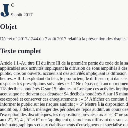
J
O
9 août 2017
Objet
Décret n° 2017-1244 du 7 août 2017 relatif à la prévention des risques l
Texte complet
Article 1 I.-Au titre III du livre III de la première partie du code de la santé publique, il est rétabli un chapitre VI ainsi rédigé : « Chapitre VI « Prévention des risques liés au bruit « Section 1 « Dispositions applicables aux activités impliquant la diffusion de sons amplifiés à des niveaux sonores élevés « Art. R. 1336-1.-I.-Les dispositions du présent chapitre s'appliquent aux lieux ouverts au public ou recevant du public, clos ou ouverts, accueillant des activités impliquant la diffusion de sons amplifiés dont le niveau sonore est supérieur à la règle d'égale énergie fondée sur la valeur de 80 décibels pondérés A équivalents sur 8 heures. « II.-L'exploitant du lieu, le producteur, le diffuseur qui dans le cadre d'un contrat a reçu la responsabilité de la sécurité du public, ou le responsable légal du lieu de l'activité qui s'y déroule, est tenu de respecter les prescriptions suivantes : « 1° Ne dépasser, à aucun moment et en aucun endroit accessible au public, les niveaux de pression acoustique continus équivalents 102 décibels pondérés A sur 15 minutes et 118 décibels pondérés C sur 15 minutes. « Lorsque ces activités impliquant la diffusion de sons amplifiés sont spécifiquement destinées aux enfants jusqu'à l'âge de six ans révolus, ces niveaux de pression acoustique ne doivent pas dépasser 94 décibels pondérés A sur 15 minutes et 104 décibels pondérés C sur 15 minutes ; « 2° Enregistrer en continu les niveaux sonores en décibels pondérés A et C auxquels le public est exposé et conserver ces enregistrements ; « 3° Afficher en continu à proximité du système de contrôle de la sonorisation les niveaux sonores en décibels pondérés A et C auxquels le public est exposé ; « 4° Informer le public sur les risques auditifs ; « 5° Mettre à la disposition du public à titre gratuit des protections auditives individuelles adaptées au type de public accueilli dans les lieux ; « 6° Créer des zones de repos auditif ou, à défaut, ménager des périodes de repos auditif, au cours desquels le niveau sonore ne dépasse pas la règle d'égale énergie fondée sur la valeur de 80 décibels pondérés A équivalents sur 8 heures. « A l'exception des discothèques, les dispositions prévues aux 2° et 3° ne sont exigées que pour les lieux dont la capacité d'accueil est supérieure à 300 personnes. « A l'exception des festivals, les dispositions prévues aux 2°, 3°, 4°, 5° et 6° ne s'appliquent qu'aux lieux diffusant des sons amplifiés à titre habituel. « Les dispositions prévues aux 2°, 3°, 4°, 5° et 6° ne s'appliquent pas aux établissements de spectacles cinématographiques et aux établissements d'enseignement spécialisé ou supérieur de la création artistique. « Un arrêté des ministres chargés de la santé, de l'environnement et de la culture précise les conditions de mise en œuvre des dispositions mentionnées aux 1° à 6°. « Art. R. 1336-2.-Les contrôles de l'application des dispositions de l'article R. 1336-1 et de l'arrêté pris pour son application sont réalisés par les agents chargés du contrôle mentionnés à l'article L. 571-18 du code de l'environnement. « L'exploitant du lieu, le producteur, le diffuseur qui dans le cadre d'un contrat a reçu la responsabilité de la sécurité du public ou le responsable légal du lieu de l'activité qui s'y déroule tient à la disposition des agents chargés du contrôle toute information et document relatifs aux dispositions prévues à l'article R. 1336-1 et celles prises pour son application, ainsi qu'aux dispo