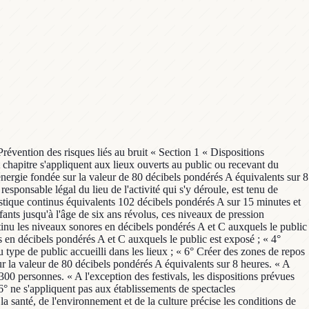
emplacée par la référence à l'article R. 1336-5 ; 9° L'article R. 1334-37 devenu article R. 1336-11 est ainsi modifié : a) Les références aux articles R. 1334-32 à R. 1334-36 sont remplacées par les références aux articles R. 1336-6 à R. 1336-10 ; b) Les mots : « au II de l'article L. 571-17 » sont remplacés par les mots : « à l'article L. 171-8 » du code de l'environnement ; c) Les mots : « dans les conditions déterminées aux II et III du même article » sont supprimés ; 10° Après l'article R. 1334-37 devenu article R. 1336-11, il est ajouté deux articles R. 1336-12 et R. 1336-13 ainsi rédigés : « Art. R. 1336-12.-Pour son application à Saint-Barthélemy, le premier alinéa de l'article R. 1336-2 est ainsi rédigé : « “ Les contrôles de l'application des dispositions de l'article R. 1336-1 et de l'arrêté pris pour leur application sont réalisés, outre par les officiers et agents de police judiciaire, par les agents chargés du contrôle mentionnés aux 1° et 2° du I et au II de l'article L. 571-18 du code de l'environnement, sans préjudice des contrôles réalisés par les agents de la collectivité et de ses établissements publics en application de la réglementation prévue localement. ” » « Art. R. 1336-13.-Pour l'application à Mayotte de l'article de l'article R. 1336-4, les références aux articles L. 4111-1 et L. 4111-3 du code du travail sont remplacées par la référence à l'article L. 233-1 du code du travail de Mayotte. » III.-Après la section 3 du chapitre IV du titre III du livre III du code de la santé publique devenue la section 2 du chapitre VI du titre III du livre III du même code, il est ajouté une section 3 ainsi rédigée : « Section 3 « Sanctions pénales « Art. R. 1336-14.-Est puni de l'amende prévue pour les contraventions de 5e classe le fait pour toute personne visée au deuxième alinéa de l'article R. 1336-1 de ne pas respecter les prescriptions mentionnées aux 1°, 2° et 3° de ce même article. « Art. R. 1336-15.-Est puni de l'amende prévue pour les contraventions de 5e classe le fait pour toute personne visée au deuxième alinéa de l'article R. 1336-1 de ne pas remettre aux agents chargés du contrôle : « 1° Les données d'enregistrements des six derniers mois des niveaux sonores prévus au 2° de l'article R. 1336-1 ; « 2° L'attestation de vérification de l'enregistreur et de l'afficheur telle que définie dans l'arrêté visé au R. 1336-1. « Art. R. 1336-16.-Les personnes physiques encourent également la peine complémentaire de confiscation des dispositifs ou matériels de sonorisation ayant servi à la commission de l'infraction. « Les personnes morales déclarées responsables, dans les conditions prévues par l'article 121-2 du code pénal, des infractions définies aux R. 1336-14 et R. 1336-15 encourent la peine de confiscation des dispositifs ou matériels de sonorisation qui ont servi à commettre l'infraction. » IV.-Le chapitre VII du titre III du livre III du code de la santé publique est ainsi modifié : 1° A l'article