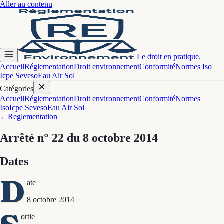
Aller au contenu
Le droit en pratique.
Accueil
Réglementation
Droit environnement
Conformité
Normes Iso
Icpe Seveso
Eau Air Sol
Catégories
Accueil
Réglementation
Droit environnement
Conformité
Normes
Iso
Icpe Seveso
Eau Air Sol
←
Reglementation
Arrêté
n° 22
du 8 octobre 2014
Dates
D
ate
8 octobre 2014
ortie