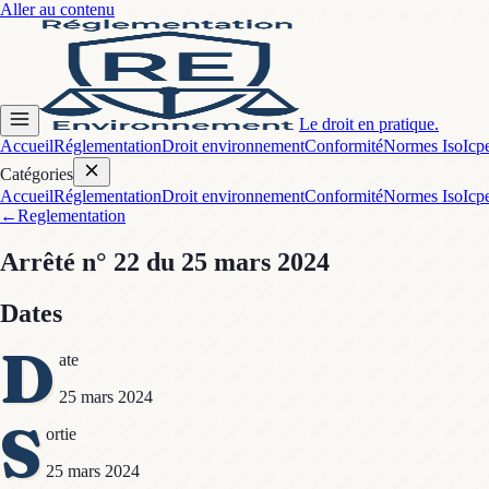
Aller au contenu
Le droit en pratique.
Accueil
Réglementation
Droit environnement
Conformité
Normes Iso
Icp
Catégories
Accueil
Réglementation
Droit environnement
Conformité
Normes Iso
Icp
←
Reglementation
Arrêté
n° 22
du 25 mars 2024
Dates
D
ate
25 mars 2024
S
ortie
25 mars 2024