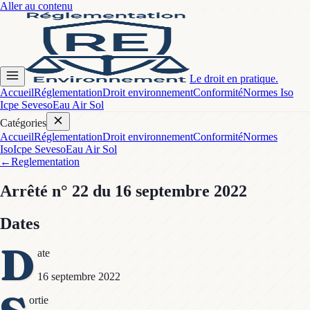
Aller au contenu
Le droit en pratique.
Accueil
Réglementation
Droit environnement
Conformité
Normes Iso
Icpe Seveso
Eau Air Sol
Catégories
Accueil
Réglementation
Droit environnement
Conformité
Normes
Iso
Icpe Seveso
Eau Air Sol
←
Reglementation
Arrêté
n° 22
du 16 septembre 2022
Dates
D
ate
16 septembre 2022
ortie