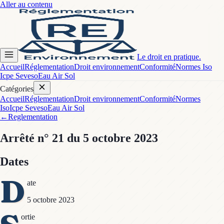
Aller au contenu
Le droit en pratique.
Accueil
Réglementation
Droit environnement
Conformité
Normes Iso
Icpe Seveso
Eau Air Sol
Catégories
Accueil
Réglementation
Droit environnement
Conformité
Normes
Iso
Icpe Seveso
Eau Air Sol
←
Reglementation
Arrêté
n° 21
du 5 octobre 2023
Dates
D
ate
5 octobre 2023
ortie