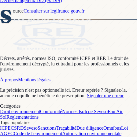
Déchet dangereux DD (ex DIS)
S
ource
Consulter sur legifrance.gouv.fr
Décrets, arrêtés, normes ISO, conformité ICPE et REP. Le droit de
l'environnement décrypté, lu et traduit pour les professionnels et les
juristes.
À propos
Mentions légales
La précision n'est pas optionnelle ici. Erreur repérée ? Signalez-la,
aucune coquille ne bénéficie de prescription.
Signaler une erreur
Catégories
Droit environnement
Conformité
Normes Iso
Icpe Seveso
Eau Air
Sol
Réglementations
Tags populaires
ICPE
CSRD
Seveso
Sanctions
Traçabilité
Due diligence
Omnibus
Loi
AGEC
Code de l'environnement
Autorisation environnementale