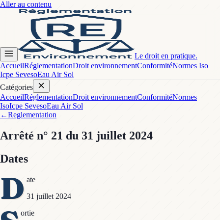
Aller au contenu
Le droit en pratique.
Accueil
Réglementation
Droit environnement
Conformité
Normes Iso
Icpe Seveso
Eau Air Sol
Catégories
Accueil
Réglementation
Droit environnement
Conformité
Normes
Iso
Icpe Seveso
Eau Air Sol
←
Reglementation
Arrêté
n° 21
du 31 juillet 2024
Dates
D
ate
31 juillet 2024
ortie