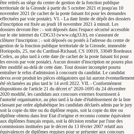
être retirés au siège du centre de gestion de la fonction publique
territoriale de la Gironde à partir du 5 octobre 2021 et jusqu'au 10
novembre 2021 (le cachet de la poste faisant foi pour les demandes
effectuées par voie postale). VI. - La date limite de dépôt des dossiers
d'inscription est fixée au jeudi 18 novembre 2021 à minuit. Les
dossiers devront être : - soit déposés dans l'espace sécurisé accessible
sur le site internet du CDG33 (www.cdg33.fr), en s'assurant de
clôturer l'inscription ; - soit déposés ou postés à l'adresse du centre de
gestion de la fonction publique territoriale de la Gironde, immeuble
Horiopolis, 25, rue du Cardinal-Richaud, CS 10019, 33049 Bordeaux
Cedex, au plus tard à cette date (le cachet de la poste faisant foi pour
les envois par voie postale). Aucun dossier d'inscription ne pourra plus
être modifié au-delà de cette date. Tout dossier incomplet pourra
entraîner le refus d'admission à concourir du candidat. Le candidat
devra avoir produit les pièces obligatoires qui lui auront éventuellement
été réclamées au plus tard le 14 avril 2022. VII. - Conformément
dispositions de l'article 21 du décret n° 2020-1695 du 24 décembre
2020 modifié, les candidats aux concours externes fournissent à
l'autorité organisatrice, au plus tard à la date d'établissement de la liste
classant par ordre alphabétique les candidats déclarés admis par le jury
soit la copie du titre ou du diplôme requis, soit la copie du titre ou
diplôme obtenu dans leur Etat d'origine et reconnu comme équivalent
aux diplômes français requis, soit la décision rendue par l'une des
commissions instituées par le décret du 13 février 2007 relatif aux
équivalences de diplômes requises pour se présenter aux concours