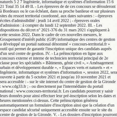
naturels 5 2 7 Ingénierie, informatique et systèmes d'information 15 6
21 Total 35 14 49 II. - Les épreuves de de ces concours se dérouleront
à Bordeaux ou le cas échéant, dans sa proche banlieue et sur plusieurs
sites du ressort territorial coordonné, aux dates suivantes : - épreuves
écrites d'admissibilité : jeudi 14 avril 2022 ; - épreuves orales
d'admission : à compter du lundi 12 septembre 2022. III. - Les
dispositions du décret n° 2021-376 du 31 mars 2021 s'appliquent à
cette session 2022. Dans le cadre de ces nouvelles mesures, le
Groupement d'intérêt public (GIP) informatique des centres de gestion
a développé un portail national dénommé « concours-territorial.fr »
outil qui permet de garantir l'inscription unique des candidats auprès
d'un seul centre de gestion. IV. - La préinscription en ligne aux
concours externe et interne de technicien territorial principal de 2e
classe pour les spécialités « Bâtiments, génie civil », « Aménagement
urbain et développement durable », « Espaces verts et naturels » et «
Ingénierie, informatique et systèmes d'information », session 2022, sera
ouverte à partir du 5 octobre 2021 et jusqu'au 10 novembre 2021 et
sera accessible : - sur le site internet du centre de gestion de la Gironde
: www.cdg33.fr ; - ou directement par l'intermédiaire du portail
national : www.concours-territorial.fr. Les candidats pourront y saisir
leurs données pour ainsi effectuer leur pré-inscription selon les dates et
heures mentionnées ci-dessus. Cette préinscription génèrera
automatiquement un formulaire d'inscription ainsi que la création d'un
espace candidat sécurisé uniquement accessible ensuite sur le site du
centre de gestion de la Gironde. V. - Les dossiers d'inscription pourront