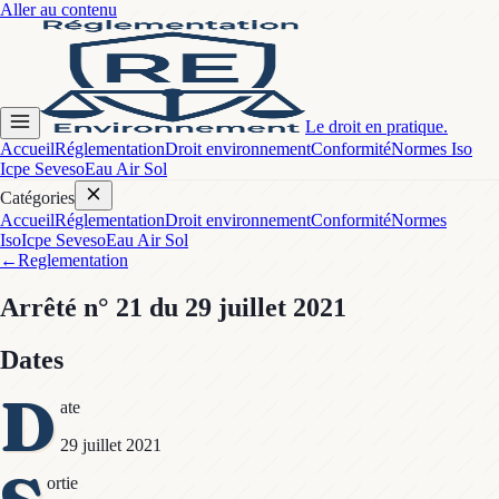
Aller au contenu
Le droit en pratique.
Accueil
Réglementation
Droit environnement
Conformité
Normes Iso
Icpe Seveso
Eau Air Sol
Catégories
Accueil
Réglementation
Droit environnement
Conformité
Normes
Iso
Icpe Seveso
Eau Air Sol
←
Reglementation
Arrêté
n° 21
du 29 juillet 2021
Dates
D
ate
29 juillet 2021
ortie