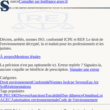
S
ource
Consulter sur legifrance.gouv.fr
Décrets, arrêtés, normes ISO, conformité ICPE et REP. Le droit de
l'environnement décrypté, lu et traduit pour les professionnels et les
juristes.
À propos
Mentions légales
La précision n'est pas optionnelle ici. Erreur repérée ? Signalez-la,
aucune coquille ne bénéficie de prescription.
Signaler une erreur
Catégories
Droit environnement
Conformité
Normes Iso
Icpe Seveso
Eau Air
Sol
Réglementations
Tags populaires
ICPE
CSRD
Seveso
Sanctions
Traçabilité
Due diligence
Omnibus
Loi
AGEC
Autorisation environnementale
Code de l'environnement