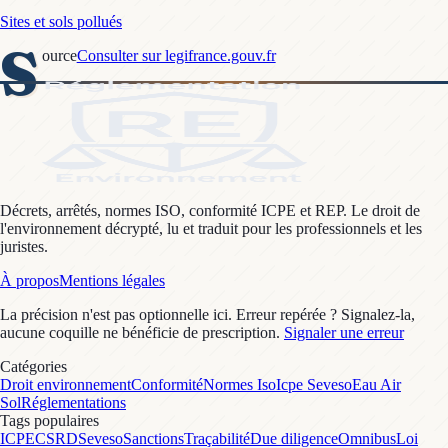
Sites et sols pollués
S
ource
Consulter sur legifrance.gouv.fr
Décrets, arrêtés, normes ISO, conformité ICPE et REP. Le droit de
l'environnement décrypté, lu et traduit pour les professionnels et les
juristes.
À propos
Mentions légales
La précision n'est pas optionnelle ici. Erreur repérée ? Signalez-la,
aucune coquille ne bénéficie de prescription.
Signaler une erreur
Catégories
Droit environnement
Conformité
Normes Iso
Icpe Seveso
Eau Air
Sol
Réglementations
Tags populaires
ICPE
CSRD
Seveso
Sanctions
Traçabilité
Due diligence
Omnibus
Loi