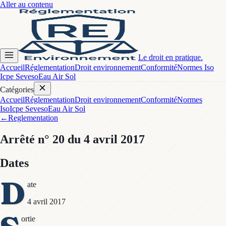
Aller au contenu
Le droit en pratique.
Accueil
Réglementation
Droit environnement
Conformité
Normes Iso
Icpe Seveso
Eau Air Sol
Catégories
Accueil
Réglementation
Droit environnement
Conformité
Normes
Iso
Icpe Seveso
Eau Air Sol
←
Reglementation
Arrêté
n° 20
du 4 avril 2017
Dates
D
ate
4 avril 2017
ortie