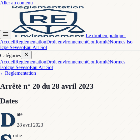
Aller au contenu
Le droit en pratique.
Accueil
Réglementation
Droit environnement
Conformité
Normes Iso
Icpe Seveso
Eau Air Sol
Catégories
Accueil
Réglementation
Droit environnement
Conformité
Normes
Iso
Icpe Seveso
Eau Air Sol
←
Reglementation
Arrêté
n° 20
du 28 avril 2023
Dates
D
ate
28 avril 2023
ortie