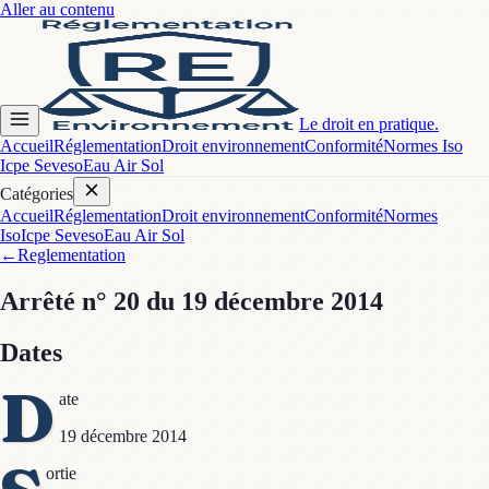
Aller au contenu
Le droit en pratique.
Accueil
Réglementation
Droit environnement
Conformité
Normes Iso
Icpe Seveso
Eau Air Sol
Catégories
Accueil
Réglementation
Droit environnement
Conformité
Normes
Iso
Icpe Seveso
Eau Air Sol
←
Reglementation
Arrêté
n° 20
du 19 décembre 2014
Dates
D
ate
19 décembre 2014
ortie