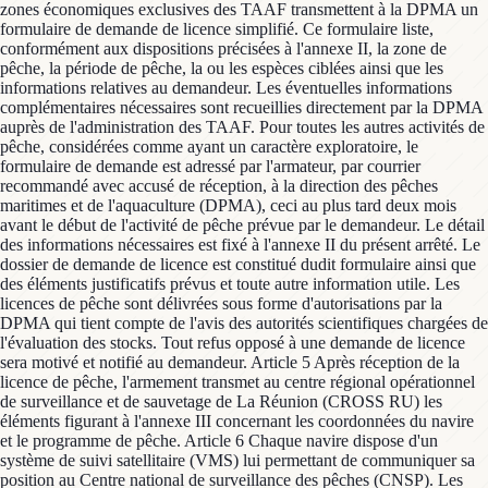
zones économiques exclusives des TAAF transmettent à la DPMA un
formulaire de demande de licence simplifié. Ce formulaire liste,
conformément aux dispositions précisées à l'annexe II, la zone de
pêche, la période de pêche, la ou les espèces ciblées ainsi que les
informations relatives au demandeur. Les éventuelles informations
complémentaires nécessaires sont recueillies directement par la DPMA
auprès de l'administration des TAAF. Pour toutes les autres activités de
pêche, considérées comme ayant un caractère exploratoire, le
formulaire de demande est adressé par l'armateur, par courrier
recommandé avec accusé de réception, à la direction des pêches
maritimes et de l'aquaculture (DPMA), ceci au plus tard deux mois
avant le début de l'activité de pêche prévue par le demandeur. Le détail
des informations nécessaires est fixé à l'annexe II du présent arrêté. Le
dossier de demande de licence est constitué dudit formulaire ainsi que
des éléments justificatifs prévus et toute autre information utile. Les
licences de pêche sont délivrées sous forme d'autorisations par la
DPMA qui tient compte de l'avis des autorités scientifiques chargées de
l'évaluation des stocks. Tout refus opposé à une demande de licence
sera motivé et notifié au demandeur. Article 5 Après réception de la
licence de pêche, l'armement transmet au centre régional opérationnel
de surveillance et de sauvetage de La Réunion (CROSS RU) les
éléments figurant à l'annexe III concernant les coordonnées du navire
et le programme de pêche. Article 6 Chaque navire dispose d'un
système de suivi satellitaire (VMS) lui permettant de communiquer sa
position au Centre national de surveillance des pêches (CNSP). Les