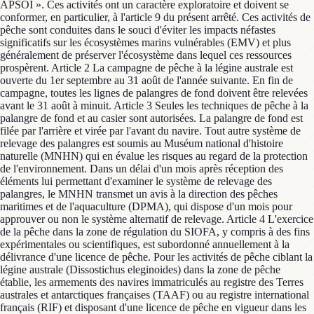
APSOI ». Ces activités ont un caractère exploratoire et doivent se
conformer, en particulier, à l'article 9 du présent arrêté. Ces activités de
pêche sont conduites dans le souci d'éviter les impacts néfastes
significatifs sur les écosystèmes marins vulnérables (EMV) et plus
généralement de préserver l'écosystème dans lequel ces ressources
prospèrent. Article 2 La campagne de pêche à la légine australe est
ouverte du 1er septembre au 31 août de l'année suivante. En fin de
campagne, toutes les lignes de palangres de fond doivent être relevées
avant le 31 août à minuit. Article 3 Seules les techniques de pêche à la
palangre de fond et au casier sont autorisées. La palangre de fond est
filée par l'arrière et virée par l'avant du navire. Tout autre système de
relevage des palangres est soumis au Muséum national d'histoire
naturelle (MNHN) qui en évalue les risques au regard de la protection
de l'environnement. Dans un délai d'un mois après réception des
éléments lui permettant d'examiner le système de relevage des
palangres, le MNHN transmet un avis à la direction des pêches
maritimes et de l'aquaculture (DPMA), qui dispose d'un mois pour
approuver ou non le système alternatif de relevage. Article 4 L'exercice
de la pêche dans la zone de régulation du SIOFA, y compris à des fins
expérimentales ou scientifiques, est subordonné annuellement à la
délivrance d'une licence de pêche. Pour les activités de pêche ciblant la
légine australe (Dissostichus eleginoides) dans la zone de pêche
établie, les armements des navires immatriculés au registre des Terres
australes et antarctiques françaises (TAAF) ou au registre international
français (RIF) et disposant d'une licence de pêche en vigueur dans les