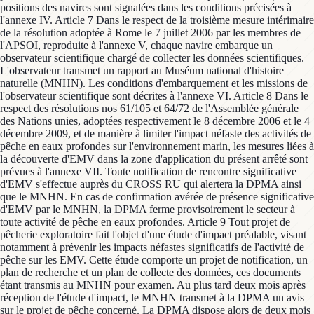
positions des navires sont signalées dans les conditions précisées à
l'annexe IV. Article 7 Dans le respect de la troisième mesure intérimaire
de la résolution adoptée à Rome le 7 juillet 2006 par les membres de
l'APSOI, reproduite à l'annexe V, chaque navire embarque un
observateur scientifique chargé de collecter les données scientifiques.
L'observateur transmet un rapport au Muséum national d'histoire
naturelle (MNHN). Les conditions d'embarquement et les missions de
l'observateur scientifique sont décrites à l'annexe VI. Article 8 Dans le
respect des résolutions nos 61/105 et 64/72 de l'Assemblée générale
des Nations unies, adoptées respectivement le 8 décembre 2006 et le 4
décembre 2009, et de manière à limiter l'impact néfaste des activités de
pêche en eaux profondes sur l'environnement marin, les mesures liées à
la découverte d'EMV dans la zone d'application du présent arrêté sont
prévues à l'annexe VII. Toute notification de rencontre significative
d'EMV s'effectue auprès du CROSS RU qui alertera la DPMA ainsi
que le MNHN. En cas de confirmation avérée de présence significative
d'EMV par le MNHN, la DPMA ferme provisoirement le secteur à
toute activité de pêche en eaux profondes. Article 9 Tout projet de
pêcherie exploratoire fait l'objet d'une étude d'impact préalable, visant
notamment à prévenir les impacts néfastes significatifs de l'activité de
pêche sur les EMV. Cette étude comporte un projet de notification, un
plan de recherche et un plan de collecte des données, ces documents
étant transmis au MNHN pour examen. Au plus tard deux mois après
réception de l'étude d'impact, le MNHN transmet à la DPMA un avis
sur le projet de pêche concerné. La DPMA dispose alors de deux mois