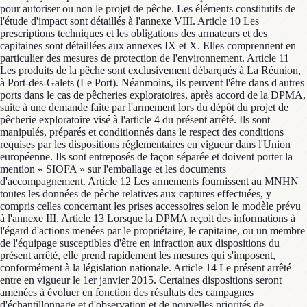
pour autoriser ou non le projet de pêche. Les éléments constitutifs de
l'étude d'impact sont détaillés à l'annexe VIII. Article 10 Les
prescriptions techniques et les obligations des armateurs et des
capitaines sont détaillées aux annexes IX et X. Elles comprennent en
particulier des mesures de protection de l'environnement. Article 11
Les produits de la pêche sont exclusivement débarqués à La Réunion,
à Port-des-Galets (Le Port). Néanmoins, ils peuvent l'être dans d'autres
ports dans le cas de pêcheries exploratoires, après accord de la DPMA,
suite à une demande faite par l'armement lors du dépôt du projet de
pêcherie exploratoire visé à l'article 4 du présent arrêté. Ils sont
manipulés, préparés et conditionnés dans le respect des conditions
requises par les dispositions réglementaires en vigueur dans l'Union
européenne. Ils sont entreposés de façon séparée et doivent porter la
mention « SIOFA » sur l'emballage et les documents
d'accompagnement. Article 12 Les armements fournissent au MNHN
toutes les données de pêche relatives aux captures effectuées, y
compris celles concernant les prises accessoires selon le modèle prévu
à l'annexe III. Article 13 Lorsque la DPMA reçoit des informations à
l'égard d'actions menées par le propriétaire, le capitaine, ou un membre
de l'équipage susceptibles d'être en infraction aux dispositions du
présent arrêté, elle prend rapidement les mesures qui s'imposent,
conformément à la législation nationale. Article 14 Le présent arrêté
entre en vigueur le 1er janvier 2015. Certaines dispositions seront
amenées à évoluer en fonction des résultats des campagnes
d'échantillonnage et d'observation et de nouvelles priorités de