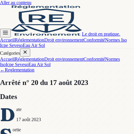
Aller au contenu
Le droit en pratique.
Accueil
Réglementation
Droit environnement
Conformité
Normes Iso
Icpe Seveso
Eau Air Sol
Catégories
Accueil
Réglementation
Droit environnement
Conformité
Normes
Iso
Icpe Seveso
Eau Air Sol
←
Reglementation
Arrêté
n° 20
du 17 août 2023
Dates
D
ate
17 août 2023
ortie