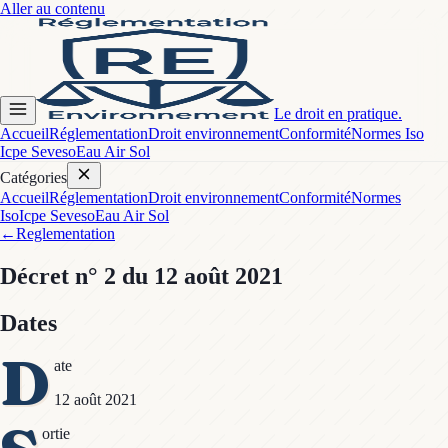
Aller au contenu
Le droit en pratique.
Accueil
Réglementation
Droit environnement
Conformité
Normes Iso
Icpe Seveso
Eau Air Sol
Catégories
Accueil
Réglementation
Droit environnement
Conformité
Normes
Iso
Icpe Seveso
Eau Air Sol
←
Reglementation
Décret
n° 2
du 12 août 2021
Dates
D
ate
12 août 2021
ortie