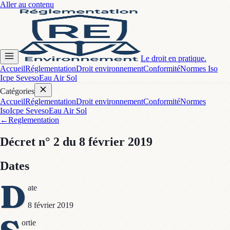
Aller au contenu
Le droit en pratique.
Accueil
Réglementation
Droit environnement
Conformité
Normes Iso
Icpe Seveso
Eau Air Sol
Catégories
Accueil
Réglementation
Droit environnement
Conformité
Normes
Iso
Icpe Seveso
Eau Air Sol
←
Reglementation
Décret
n° 2
du 8 février 2019
Dates
D
ate
8 février 2019
ortie