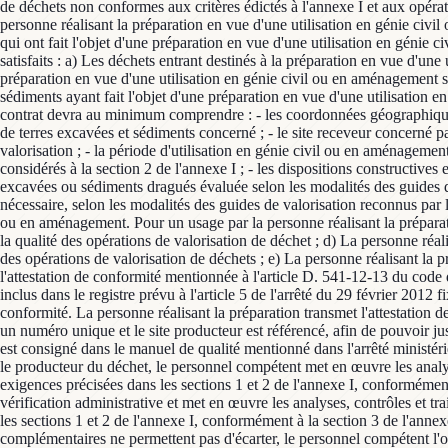
de déchets non conformes aux critères édictés à l'annexe I et aux opérati
personne réalisant la préparation en vue d'une utilisation en génie civil
qui ont fait l'objet d'une préparation en vue d'une utilisation en génie c
satisfaits : a) Les déchets entrant destinés à la préparation en vue d'une 
préparation en vue d'une utilisation en génie civil ou en aménagement sat
sédiments ayant fait l'objet d'une préparation en vue d'une utilisation 
contrat devra au minimum comprendre : - les coordonnées géographiques e
de terres excavées et sédiments concerné ; - le site receveur concerné 
valorisation ; - la période d'utilisation en génie civil ou en aménagem
considérés à la section 2 de l'annexe I ; - les dispositions constructives
excavées ou sédiments dragués évaluée selon les modalités des guides de
nécessaire, selon les modalités des guides de valorisation reconnus par 
ou en aménagement. Pour un usage par la personne réalisant la préparati
la qualité des opérations de valorisation de déchet ; d) La personne réali
des opérations de valorisation de déchets ; e) La personne réalisant la pr
l'attestation de conformité mentionnée à l'article D. 541-12-13 du code 
inclus dans le registre prévu à l'article 5 de l'arrêté du 29 février 2012
conformité. La personne réalisant la préparation transmet l'attestation d
un numéro unique et le site producteur est référencé, afin de pouvoir jus
est consigné dans le manuel de qualité mentionné dans l'arrêté ministériel
le producteur du déchet, le personnel compétent met en œuvre les analyses
exigences précisées dans les sections 1 et 2 de l'annexe I, conformément
vérification administrative et met en œuvre les analyses, contrôles et tr
les sections 1 et 2 de l'annexe I, conformément à la section 3 de l'annex
complémentaires ne permettent pas d'écarter, le personnel compétent l'ori