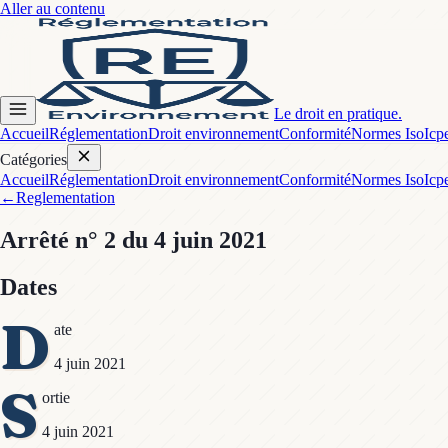
Aller au contenu
Le droit en pratique.
Accueil
Réglementation
Droit environnement
Conformité
Normes Iso
Icp
Catégories
Accueil
Réglementation
Droit environnement
Conformité
Normes Iso
Icp
←
Reglementation
Arrêté
n° 2
du 4 juin 2021
Dates
D
ate
4 juin 2021
S
ortie
4 juin 2021