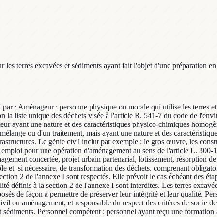
our les terres excavées et sédiments ayant fait l'objet d'une préparation 
d par : Aménageur : personne physique ou morale qui utilise les terres et
n la liste unique des déchets visée à l'article R. 541-7 du code de l'envi
eur ayant une nature et des caractéristiques physico-chimiques homogèn
un mélange ou d'un traitement, mais ayant une nature et des caractéristi
frastructures. Le génie civil inclut par exemple : le gros œuvre, les constr
: emploi pour une opération d'aménagement au sens de l'article L. 300-1 
ement concertée, projet urbain partenarial, lotissement, résorption de 
le et, si nécessaire, de transformation des déchets, comprenant obligato
la section 2 de l'annexe I sont respectés. Elle prévoit le cas échéant des 
ité définis à la section 2 de l'annexe I sont interdites. Les terres excavé
osés de façon à permettre de préserver leur intégrité et leur qualité. Pe
ivil ou aménagement, et responsable du respect des critères de sortie de s
s et sédiments. Personnel compétent : personnel ayant reçu une formation 