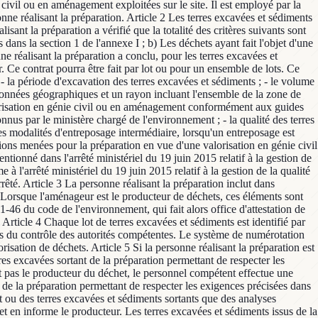
 civil ou en aménagement exploitées sur le site. Il est employé par la
nne réalisant la préparation. Article 2 Les terres excavées et sédiments
sant la préparation a vérifié que la totalité des critères suivants sont
 dans la section 1 de l'annexe I ; b) Les déchets ayant fait l'objet d'une
ne réalisant la préparation a conclu, pour les terres excavées et
. Ce contrat pourra être fait par lot ou pour un ensemble de lots. Ce
 la période d'excavation des terres excavées et sédiments ; - le volume
ordonnées géographiques et un rayon incluant l'ensemble de la zone de
valorisation en génie civil ou en aménagement conformément aux guides
onnus par le ministère chargé de l'environnement ; - la qualité des terres
es modalités d'entreposage intermédiaire, lorsqu'un entreposage est
tions menées pour la préparation en vue d'une valorisation en génie civil
ionné dans l'arrêté ministériel du 19 juin 2015 relatif à la gestion de
à l'arrêté ministériel du 19 juin 2015 relatif à la gestion de la qualité
rrêté. Article 3 La personne réalisant la préparation inclut dans
. Lorsque l'aménageur est le producteur de déchets, ces éléments sont
41-46 du code de l'environnement, qui fait alors office d'attestation de
. Article 4 Chaque lot de terres excavées et sédiments est identifié par
 lors du contrôle des autorités compétentes. Le système de numérotation
risation de déchets. Article 5 Si la personne réalisant la préparation est
res excavées sortant de la préparation permettant de respecter les
est pas le producteur du déchet, le personnel compétent effectue une
nt de la préparation permettant de respecter les exigences précisées dans
nt ou des terres excavées et sédiments sortants que des analyses
et en informe le producteur. Les terres excavées et sédiments issus de la