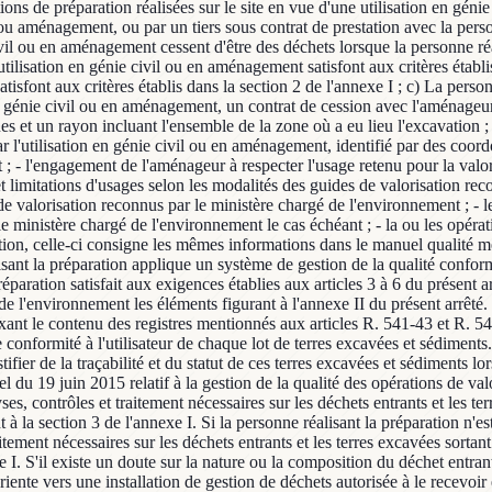
ons de préparation réalisées sur le site en vue d'une utilisation en génie
 ou aménagement, ou par un tiers sous contrat de prestation avec la perso
ivil ou en aménagement cessent d'être des déchets lorsque la personne réali
utilisation en génie civil ou en aménagement satisfont aux critères établis
isfont aux critères établis dans la section 2 de l'annexe I ; c) La person
en génie civil ou en aménagement, un contrat de cession avec l'aménageur
t un rayon incluant l'ensemble de la zone où a eu lieu l'excavation ; -
par l'utilisation en génie civil ou en aménagement, identifié par des co
ent ; - l'engagement de l'aménageur à respecter l'usage retenu pour la 
 et limitations d'usages selon les modalités des guides de valorisation rec
 valorisation reconnus par le ministère chargé de l'environnement ; - l
le ministère chargé de l'environnement le cas échéant ; - la ou les opéra
on, celle-ci consigne les mêmes informations dans le manuel qualité ment
sant la préparation applique un système de gestion de la qualité conforme 
éparation satisfait aux exigences établies aux articles 3 à 6 du présent a
de l'environnement les éléments figurant à l'annexe II du présent arrêté
 fixant le contenu des registres mentionnés aux articles R. 541-43 et R. 5
e conformité à l'utilisateur de chaque lot de terres excavées et sédiments
tifier de la traçabilité et du statut de ces terres excavées et sédiments
 du 19 juin 2015 relatif à la gestion de la qualité des opérations de valo
, contrôles et traitement nécessaires sur les déchets entrants et les ter
 à la section 3 de l'annexe I. Si la personne réalisant la préparation n'
aitement nécessaires sur les déchets entrants et les terres excavées sorta
e I. S'il existe un doute sur la nature ou la composition du déchet entra
ente vers une installation de gestion de déchets autorisée à le recevoir 