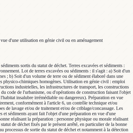
en vue d'une utilisation en génie civil ou en aménagement
 sédiments sortis du statut de déchet. Terres excavées et sédiments :
ronnement. Lot de terres excavées ou sédiments : il s'agit : a) Soit d'un
es ; b) Soit d'un volume de terre ou de sédiment élaboré dans une
ques physico-chimiques homogènes. Utilisation en génie civil : emploi
uctions industrielles, les infrastructures de transport, les constructions
du code de l'urbanisme, ou d'opérations de construction faisant l'objet
l'habitat insalubre irrémédiable ou dangereux). Préparation en vue
irement, conformément à l'article 6, un contrôle technique et/ou
étapes de lavage et/ou de traitement et/ou de criblage/concassage. Les
es et sédiments ayant fait l'objet d'une préparation en vue d'une
rsonne réalisant la préparation : personne physique ou morale réalisant
tatut de déchet fixés par le présent arrêté, en particulier de la bonne
au processus de sortie du statut de déchet et notamment à la détection